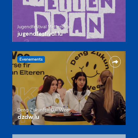
Jugendfestival Mëttendran
jugendfestival.lu
Evenements
Deng Zukunft – Däi Wee
dzdw.lu