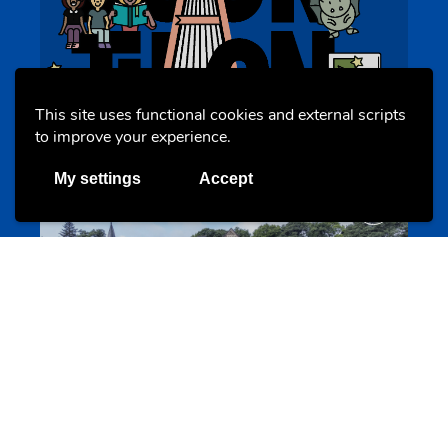
BookAthon – Vu Jonker fir Kanner
bookathon.lu
This site uses functional cookies and external scripts
to improve your experience.
My settings
Accept
Offres & Initiatives
Cinqfontaines
cinqfontaines.lu