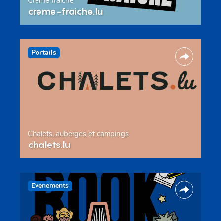
Crème fraîche
creme-fraiche.lu
Portails
Chalets, auberges et campings
chalets.lu
Evenements