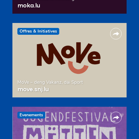
moka.lu
Offres & Initiatives
MoVe – deng Vakanz, däi Sport
move.snj.lu
Evenements