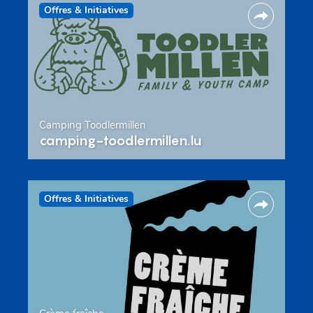
Offres & Initiatives
Camping Toodlermillen
camping-toodlermillen.lu
Offres & Initiatives