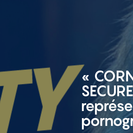
« CORN
SECURE 
représe
pornogr