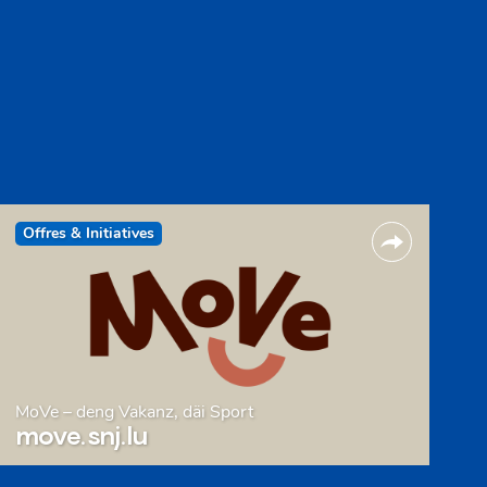
Offres & Initiatives
MoVe – deng Vakanz, däi Sport
move.snj.lu