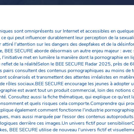
ques sont omniprésents sur Internet et accessibles en quelques
 ce qui peut influencer durablement leur perception de la sexuali
r attiré l’attention sur les dangers des deepfakes et de la désinf
ière, BEE SECURE aborde désormais un autre enjeu majeur : avec
nitiative met en lumière la manière dont la pornographie en lig
e reflet de la réalitéSelon le BEE SECURE Radar 2025, près de 
rs pairs consultent des contenus pornographiques au moins de 
nt scénarisés et transmettent des attentes irréalistes en matière
de rôles sociaux.BEE SECURE encourage les jeunes à adopter un 
raphie est avant tout un produit commercial, loin des notions d’
é. Consultez aussi la fiche thématique, qui explique ce qu’est l
onsomment et quels risques cela comporte.Comprendre qui prod
lique également comment fonctionne l’industrie pornographiq
es, mais aussi marquée par l’essor des contenus autoproduits. L’
logiques derrière ces images.Un univers fictif pour sensibilise
es, BEE SECURE utilise de nouveau l’univers fictif et visuellem