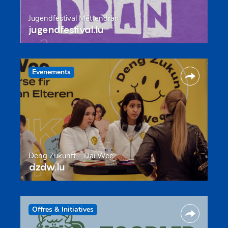
Jugendfestival Mëttendran
jugendfestival.lu
Evenements
Deng Zukunft – Däi Wee
dzdw.lu
Offres & Initiatives