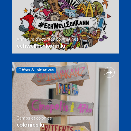
Annuaire d’activités pour jeunes
echwellechkann.lu
Offres & Initiatives
Camps et colonies
colonies.lu