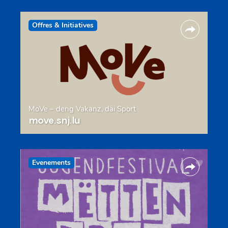
Offres & Initiatives
MoVe – deng Vakanz, däi Sport
move.snj.lu
Evenements