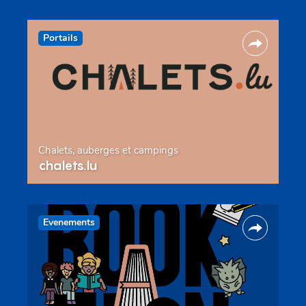
Portails
Chalets, auberges et campings
chalets.lu
Evenements