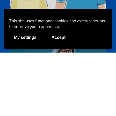
Un projet de jeunes pour jeunes
s-team.lu
This site uses functional cookies and external scripts
to improve your experience.
My settings
Accept
Portails
Transition vers la vie active
hey.snj.lu
Portails