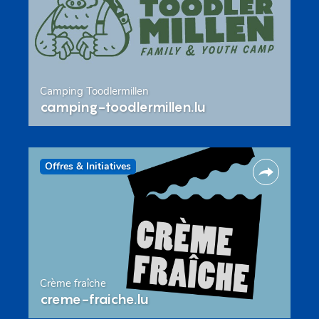
Camping Toodlermillen
camping-toodlermillen.lu
Offres & Initiatives
Crème fraîche
creme-fraiche.lu