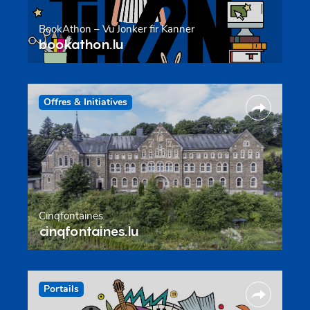
BookAthon – Vu Jonker fir Kanner
bookathon.lu
Offres & Initiatives
Cinqfontaines
cinqfontaines.lu
Portails