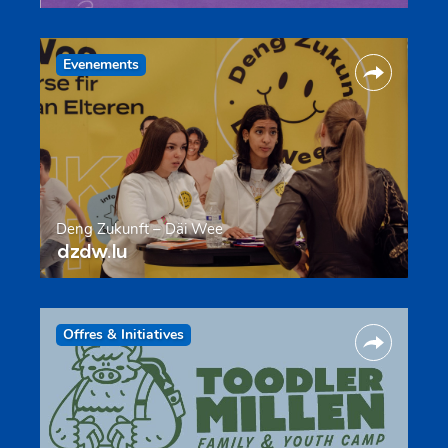
Evenements
Deng Zukunft – Däi Wee
dzdw.lu
Offres & Initiatives