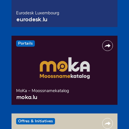
Eurodesk Luxembourg
eurodesk.lu
Portails
MoKa – Moossnamekatalog
moka.lu
Offres & Initiatives