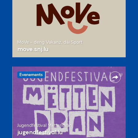
MoVe – deng Vakanz, däi Sport
move.snj.lu
Evenements
Jugendfestival Mëttendran
jugendfestival.lu