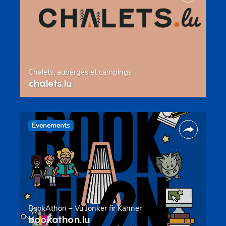
Chalets, auberges et campings
chalets.lu
Evenements
BookAthon – Vu Jonker fir Kanner
bookathon.lu