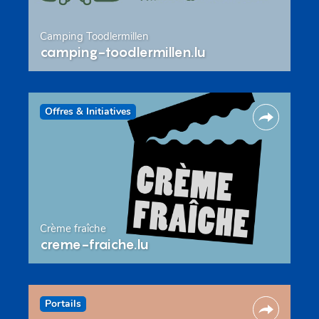
Camping Toodlermillen
camping-toodlermillen.lu
Offres & Initiatives
Crème fraîche
creme-fraiche.lu
Portails