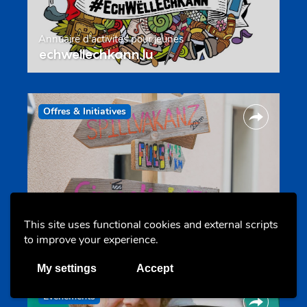
Annuaire d’activités pour jeunes
echwellechkann.lu
Offres & Initiatives
Camps et colonies
This site uses functional cookies and external scripts
colonies.lu
to improve your experience.
My settings
Accept
Evenements