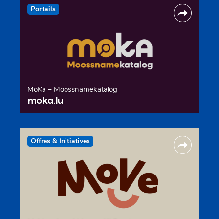
Portails
MoKa – Moossnamekatalog
moka.lu
Offres & Initiatives