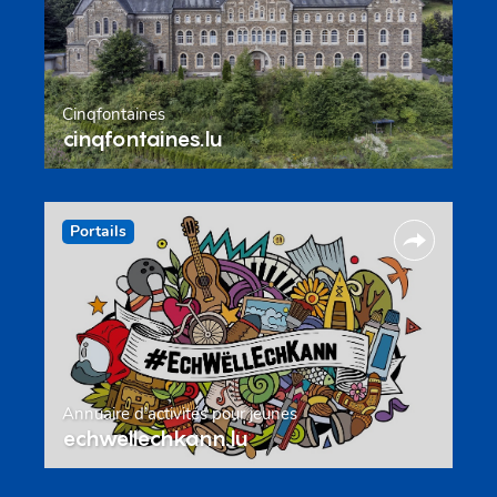
Cinqfontaines
cinqfontaines.lu
Portails
Annuaire d’activités pour jeunes
echwellechkann.lu