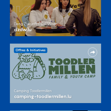
Deng Zukunft – Däi Wee
dzdw.lu
Offres & Initiatives
Camping Toodlermillen
camping-toodlermillen.lu