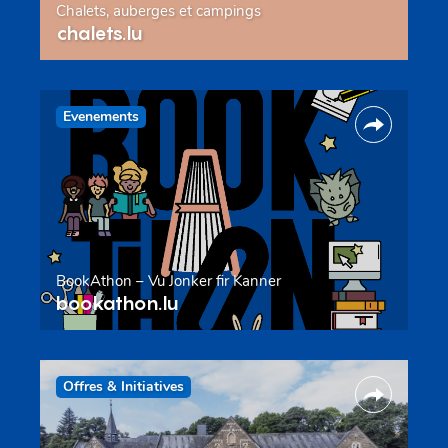
Chalets, auberges et campings
chalets.lu
Evenements
BookAthon – Vu Jonker fir Kanner
bookathon.lu
Offres & Initiatives