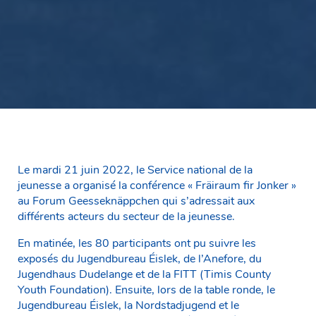
Le mardi 21 juin 2022, le Service national de la
jeunesse a organisé la conférence « Fräiraum fir Jonker »
au Forum Geesseknäppchen qui s’adressait aux
différents acteurs du secteur de la jeunesse.
En matinée, les 80 participants ont pu suivre les
exposés du Jugendbureau Éislek, de l’Anefore, du
Jugendhaus Dudelange et de la FITT (Timis County
Youth Foundation). Ensuite, lors de la table ronde, le
Jugendbureau Éislek, la Nordstadjugend et le