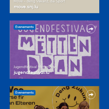
MoVe – deng Vakanz, däi Sport
move.snj.lu
Evenements
Jugendfestival Mëttendran
jugendfestival.lu
Evenements