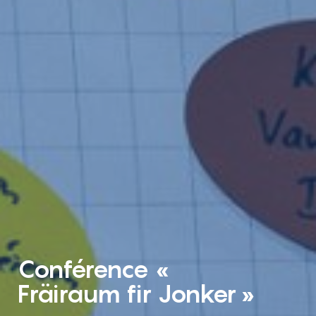
Conférence «
Fräiraum fir Jonker »