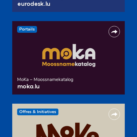
eurodesk.lu
Portails
MoKa – Moossnamekatalog
moka.lu
Offres & Initiatives