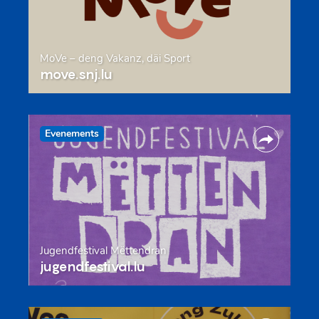
MoVe – deng Vakanz, däi Sport
move.snj.lu
Evenements
Jugendfestival Mëttendran
jugendfestival.lu