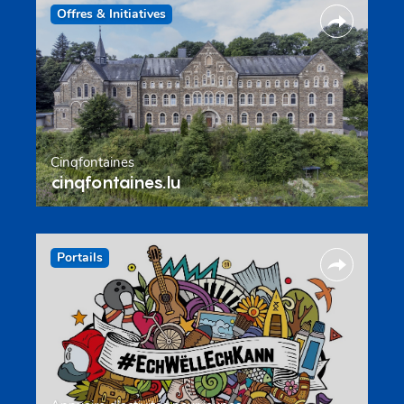
Offres & Initiatives
Cinqfontaines
cinqfontaines.lu
Portails