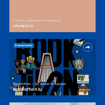
Chalets, auberges et campings
chalets.lu
Evenements
BookAthon – Vu Jonker fir Kanner
bookathon.lu