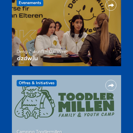
Evenements
Deng Zukunft – Däi Wee
dzdw.lu
Offres & Initiatives
Camping Toodlermillen