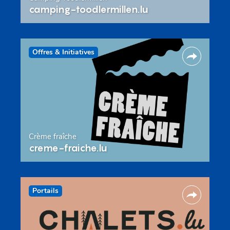
camping-toodlermillen.lu
Offres & Initiatives
Crème fraîche
creme-fraiche.lu
Portails