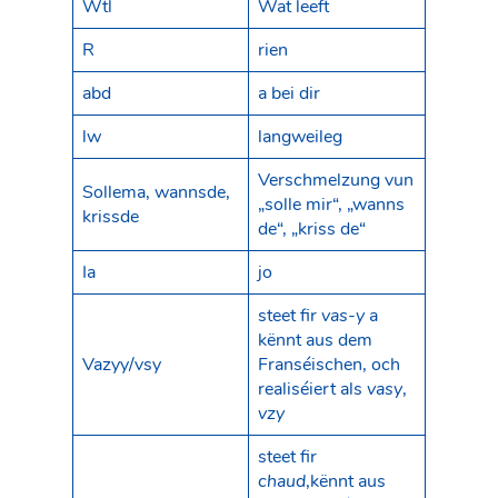
Wtl
Wat leeft
R
rien
abd
a bei dir
lw
langweileg
Verschmelzung vun
Sollema, wannsde,
„solle mir“, „wanns
krissde
de“, „kriss de“
Ia
jo
steet fir
vas-y
a
kënnt aus dem
Vazyy/vsy
Franséischen, och
realiséiert als
vasy
,
vzy
steet fir
chaud
,kënnt aus