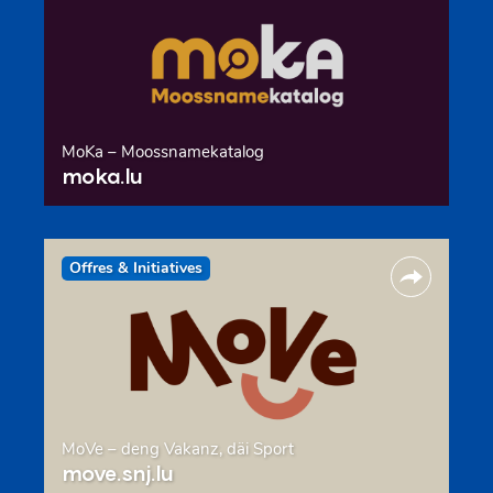
MoKa – Moossnamekatalog
moka.lu
Offres & Initiatives
MoVe – deng Vakanz, däi Sport
move.snj.lu