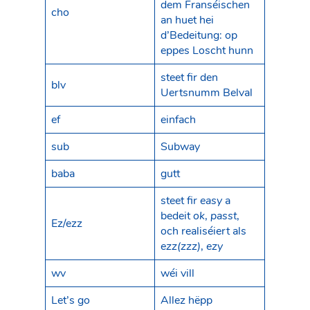
dem Franséischen
cho
an huet hei
d’Bedeitung: op
eppes Loscht hunn
steet fir den
blv
Uertsnumm Belval
ef
einfach
sub
Subway
baba
gutt
steet fir
easy
a
bedeit
ok
,
passt
,
Ez/ezz
och realiséiert als
ezz(zzz)
,
ezy
wv
wéi vill
Let’s go
Allez hëpp