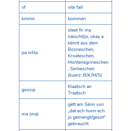
vf
vite fait
kmmn
kommen
steet fir
ma
näischt
/
jo, okay
a
kënnt aus dem
Bosneschen,
pa ništa
Kroateschen,
Montenegrineschen
, Serbeschen
(kuerz: B/K/M/S)
Klaatsch an
gossip
Traatsch
gëtt am Sënn vun
„dat ech hunn ech
ma (ma)
jo gemengt/gesot“
gebraucht