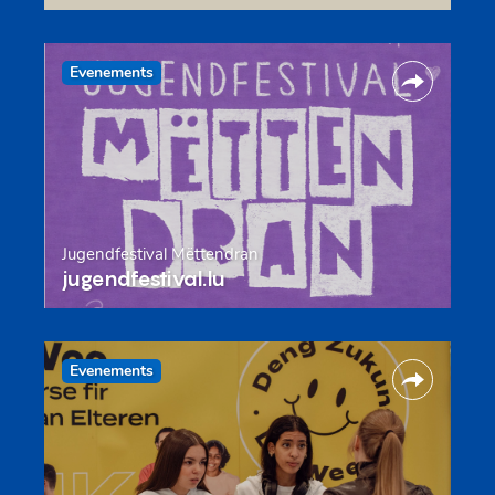
Evenements
Jugendfestival Mëttendran
jugendfestival.lu
Evenements