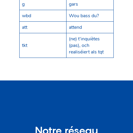
g
gars
wbd
Wou bass du?
att
attend
(ne) t’inquiètes
tkt
(pas), och
realiséiert als
tqt
Notre réseau