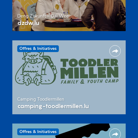
Deng Zukunft – Däi Wee
dzdw.lu
Offres & Initiatives
Camping Toodlermillen
camping-toodlermillen.lu
Offres & Initiatives