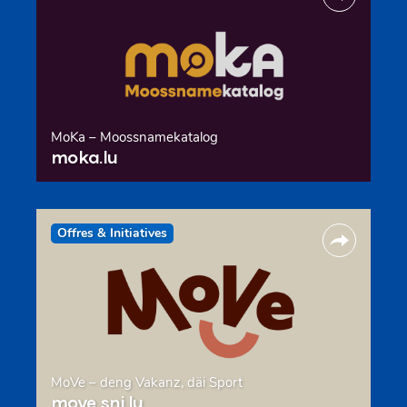
MoKa – Moossnamekatalog
moka.lu
Offres & Initiatives
MoVe – deng Vakanz, däi Sport
move.snj.lu