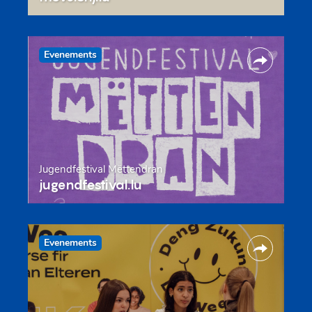
Evenements
Jugendfestival Mëttendran
jugendfestival.lu
Evenements