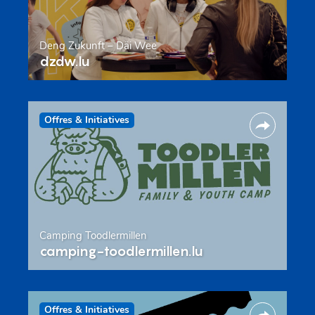
Deng Zukunft – Däi Wee
dzdw.lu
Offres & Initiatives
Camping Toodlermillen
camping-toodlermillen.lu
Offres & Initiatives