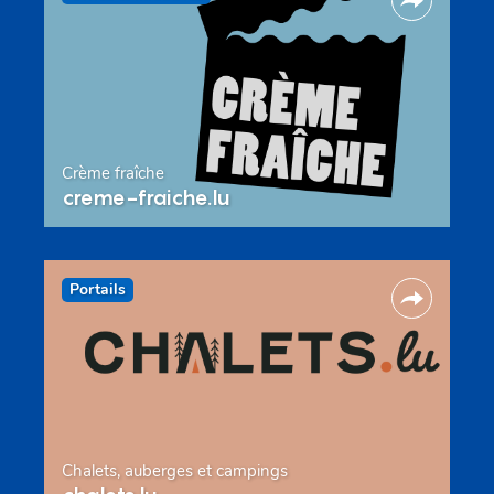
Crème fraîche
creme-fraiche.lu
Portails
Chalets, auberges et campings