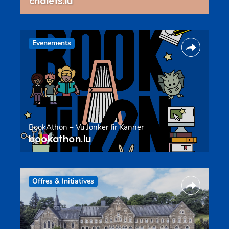
chalets.lu
Evenements
BookAthon – Vu Jonker fir Kanner
bookathon.lu
Offres & Initiatives