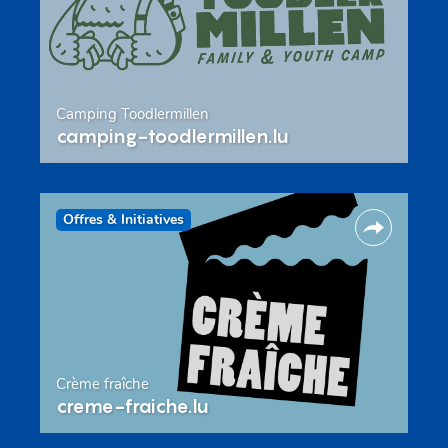
Camping Toodlermillen
camping-toodlermillen.lu
Offres & Initiatives
Crème fraîche
creme-fraiche.lu