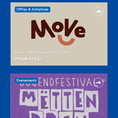
Offres & Initiatives
MoVe – deng Vakanz, däi Sport
move.snj.lu
Evenements