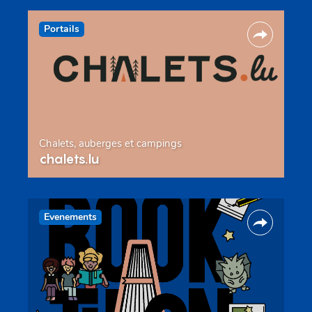
Portails
Chalets, auberges et campings
chalets.lu
Evenements