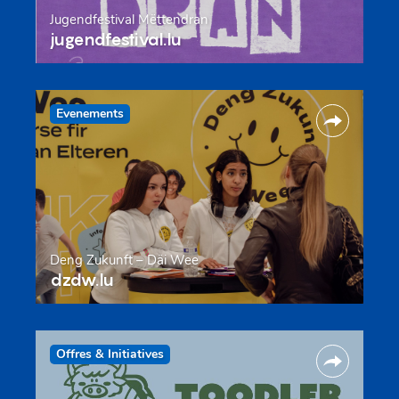
Jugendfestival Mëttendran
jugendfestival.lu
Evenements
Deng Zukunft – Däi Wee
dzdw.lu
Offres & Initiatives