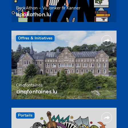
BookAthon – Vu Jonker fir Kanner
bookathon.lu
Offres & Initiatives
Cinqfontaines
cinqfontaines.lu
Portails