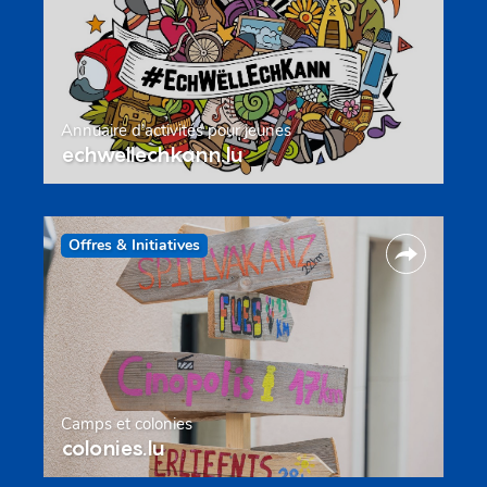
Annuaire d’activités pour jeunes
echwellechkann.lu
Offres & Initiatives
Camps et colonies
colonies.lu