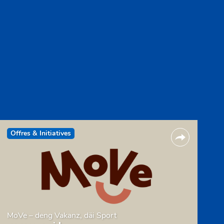
Offres & Initiatives
MoVe – deng Vakanz, däi Sport