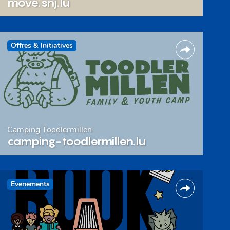
move.snj.lu
Offres & Initiatives
Camping Toodlermillen
camping-toodlermillen.lu
Evenements