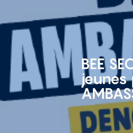
BEE SE
jeunes 
AMBAS