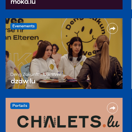
moka.lu
Evenements
Deng Zukunft – Däi Wee
dzdw.lu
Portails