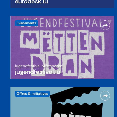
eurodesk.lu
Evenements
Jugendfestival Mëttendran
jugendfestival.lu
Offres & Initiatives