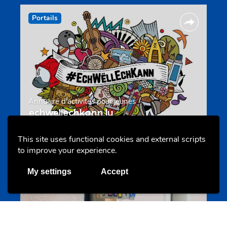
Portails
Annuaire d’activités pour jeunes
echwellechkann.lu
This site uses functional cookies and external scripts
to improve your experience.
Offres & Initiatives
My settings
Accept