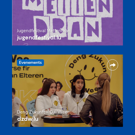
Jugendfestival Mëttendran
jugendfestival.lu
Evenements
Deng Zukunft – Däi Wee
dzdw.lu