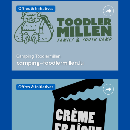
Offres & Initiatives
Camping Toodlermillen
camping-toodlermillen.lu
Offres & Initiatives