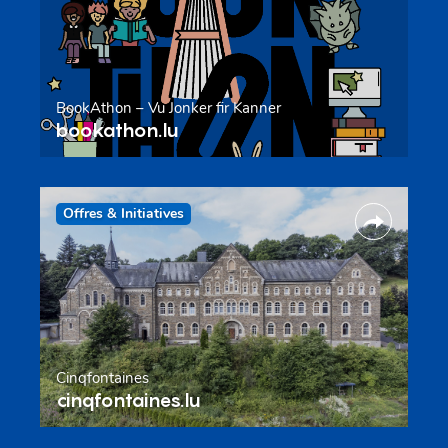
BookAthon – Vu Jonker fir Kanner
bookathon.lu
Offres & Initiatives
Cinqfontaines
cinqfontaines.lu