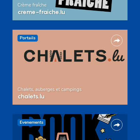
Crème fraîche
creme-fraiche.lu
Portails
Chalets, auberges et campings
chalets.lu
Evenements