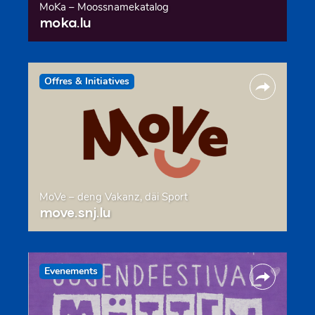
MoKa – Moossnamekatalog
moka.lu
Offres & Initiatives
MoVe – deng Vakanz, däi Sport
move.snj.lu
Evenements