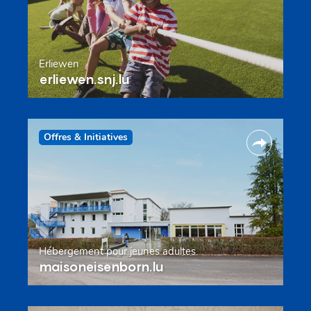
Erliewen
erliewen.snj.lu
Offres & Initiatives
Hébergement pour jeunes adultes
maisoneisenborn.lu