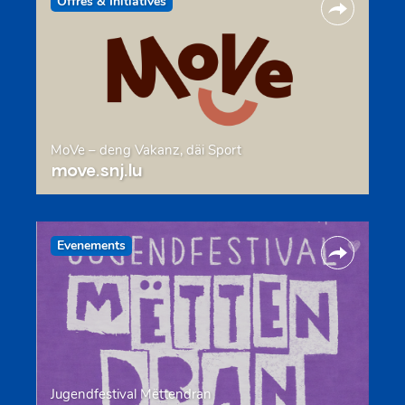
Offres & Initiatives
MoVe – deng Vakanz, däi Sport
move.snj.lu
Evenements
Jugendfestival Mëttendran