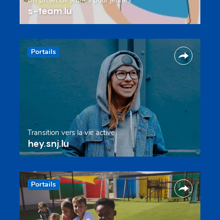
s-team.lu
Portails
Transition vers la vie active
hey.snj.lu
Portails