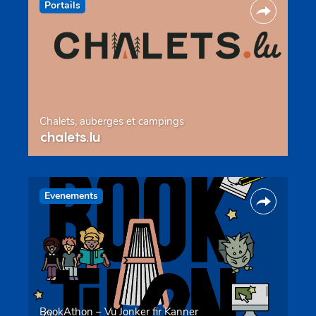
Portails
Chalets, auberges et campings
chalets.lu
Evenements
BookAthon – Vu Jonker fir Kanner