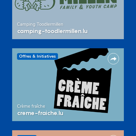
Camping Toodlermillen
camping-toodlermillen.lu
Offres & Initiatives
Crème fraîche
creme-fraiche.lu