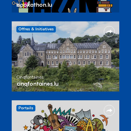
bookathon.lu
Offres & Initiatives
Cinqfontaines
cinqfontaines.lu
Portails