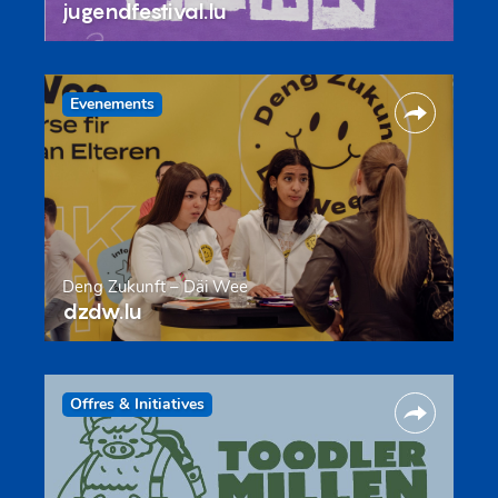
jugendfestival.lu
Evenements
Deng Zukunft – Däi Wee
dzdw.lu
Offres & Initiatives