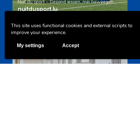
Nuit du sport – Gesond iessen, méi beweegen
nuitdusport.lu
This site uses functional cookies and external scripts to
improve your experience.
Offres & Initiatives
My settings
Accept
Espace de travail pour les jeunes organisations
incubator.lu
Offres & Initiatives