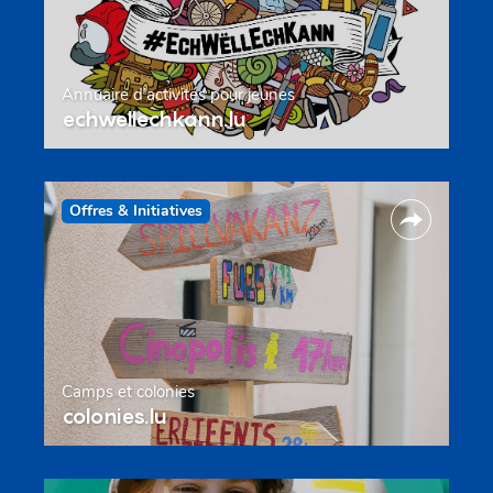
Annuaire d’activités pour jeunes
echwellechkann.lu
Offres & Initiatives
Camps et colonies
colonies.lu