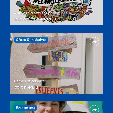
Annuaire d’activités pour jeunes
echwellechkann.lu
Offres & Initiatives
Camps et colonies
colonies.lu
Evenements