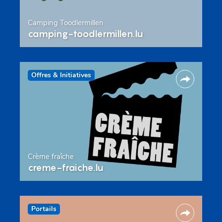
Camping Toodlermillen
camping-toodlermillen.lu
Offres & Initiatives
Crème fraîche
creme-fraiche.lu
Portails