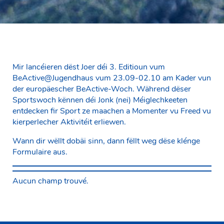
Mir lancéieren dëst Joer déi 3. Editioun vum
BeActive@Jugendhaus vum 23.09-02.10 am Kader vun
der europäescher BeActive-Woch. Während dëser
Sportswoch kënnen déi Jonk (nei) Méiglechkeeten
entdecken fir Sport ze maachen a Momenter vu Freed vu
kierperlecher Aktivitéit erliewen.
Wann dir wëllt dobäi sinn, dann fëllt weg dëse klénge
Formulaire aus.
Aucun champ trouvé.