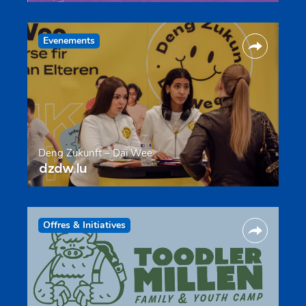
Evenements
Deng Zukunft – Däi Wee
dzdw.lu
Offres & Initiatives