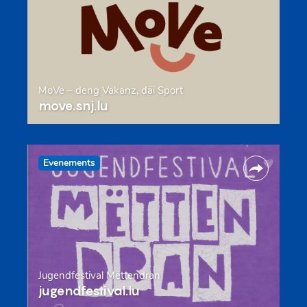
MoVe – deng Vakanz, däi Sport
move.snj.lu
Evenements
Jugendfestival Mëttendran
jugendfestival.lu