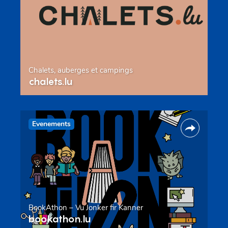
Chalets, auberges et campings
chalets.lu
Evenements
BookAthon – Vu Jonker fir Kanner
bookathon.lu