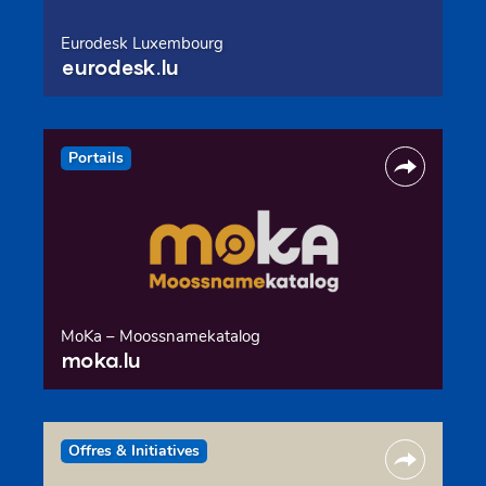
Eurodesk Luxembourg
eurodesk.lu
Portails
MoKa – Moossnamekatalog
moka.lu
Offres & Initiatives