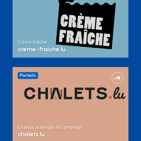
Crème fraîche
creme-fraiche.lu
Portails
Chalets, auberges et campings
chalets.lu