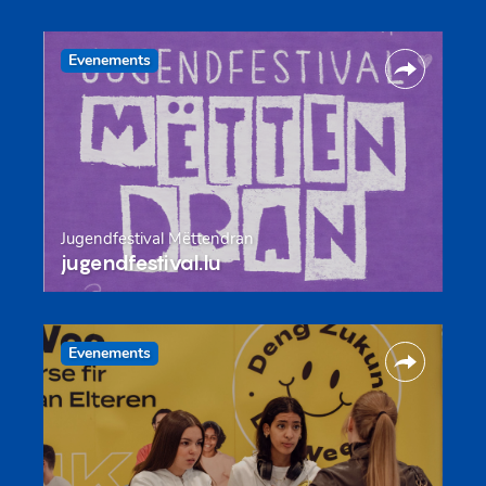
Evenements
Jugendfestival Mëttendran
jugendfestival.lu
Evenements