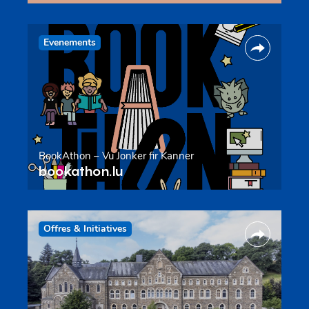
Evenements
BookAthon – Vu Jonker fir Kanner
bookathon.lu
Offres & Initiatives