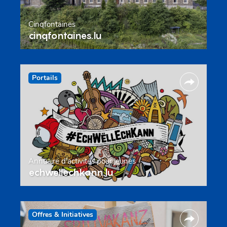
Cinqfontaines
cinqfontaines.lu
Portails
Annuaire d’activités pour jeunes
echwellechkann.lu
Offres & Initiatives