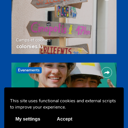
Camps et colonies
colonies.lu
Evenements
This site uses functional cookies and external scripts
to improve your experience.
Les meilleurs projets jeunesse
My settings
Accept
jugendprais.lu