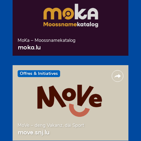
MoKa – Moossnamekatalog
moka.lu
Offres & Initiatives
MoVe – deng Vakanz, däi Sport
move.snj.lu