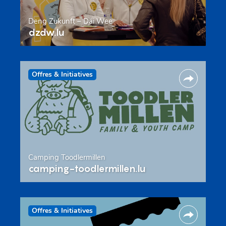
Deng Zukunft – Däi Wee
dzdw.lu
Offres & Initiatives
Camping Toodlermillen
camping-toodlermillen.lu
Offres & Initiatives