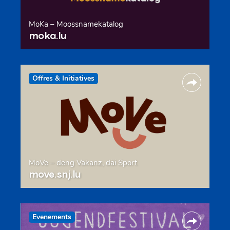
MoKa – Moossnamekatalog
moka.lu
Offres & Initiatives
MoVe – deng Vakanz, däi Sport
move.snj.lu
Evenements