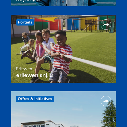
Portails
Erliewen
erliewen.snj.lu
Offres & Initiatives