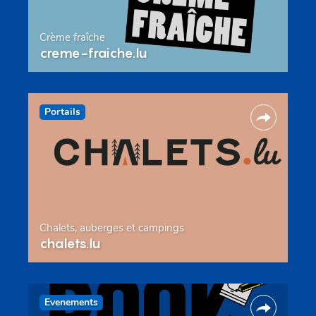
Crème fraîche
creme-fraiche.lu
Portails
Chalets, auberges et campings
chalets.lu
Evenements