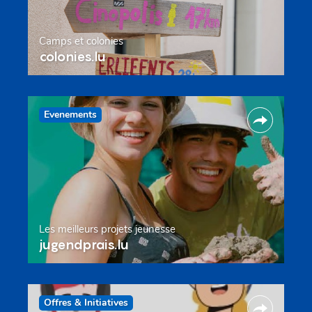
Camps et colonies
colonies.lu
Evenements
Les meilleurs projets jeunesse
jugendprais.lu
Offres & Initiatives