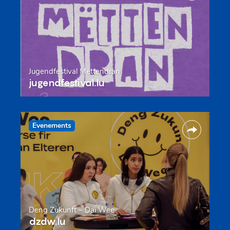
Jugendfestival Mëttendran
jugendfestival.lu
Evenements
Deng Zukunft – Däi Wee
dzdw.lu