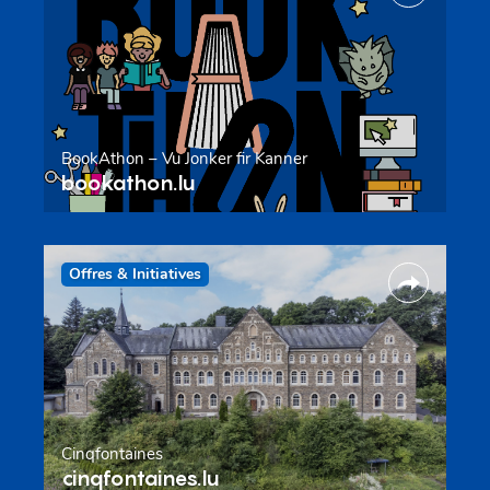
BookAthon – Vu Jonker fir Kanner
bookathon.lu
Offres & Initiatives
Cinqfontaines
cinqfontaines.lu