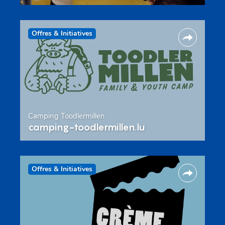
Offres & Initiatives
Camping Toodlermillen
camping-toodlermillen.lu
Offres & Initiatives