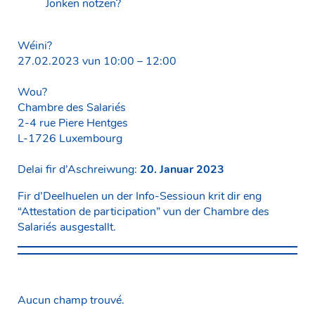
Jonken notzen?
Wéini?
27.02.2023 vun 10:00 – 12:00
Wou?
Chambre des Salariés
2-4 rue Piere Hentges
L-1726 Luxembourg
Delai fir d’Aschreiwung:
20. Januar 2023
Fir d’Deelhuelen un der Info-Sessioun krit dir eng
“Attestation de participation” vun der Chambre des
Salariés ausgestallt.
Aucun champ trouvé.