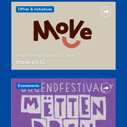
Offres & Initiatives
MoVe – deng Vakanz, däi Sport
move.snj.lu
Evenements