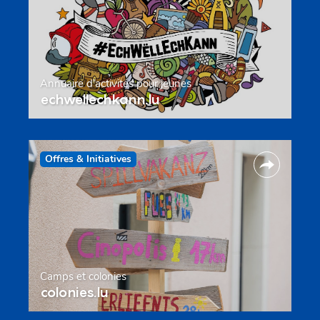
Annuaire d’activités pour jeunes
echwellechkann.lu
Offres & Initiatives
Camps et colonies
colonies.lu