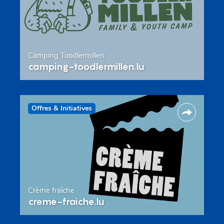
Camping Toodlermillen
camping-toodlermillen.lu
Offres & Initiatives
Crème fraîche
creme-fraiche.lu