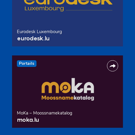
Eurodesk Luxembourg
eurodesk.lu
Portails
MoKa – Moossnamekatalog
moka.lu