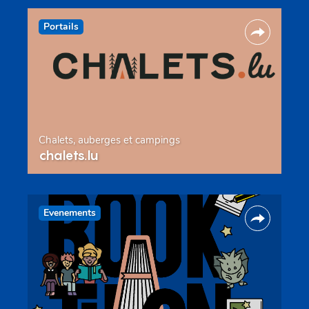
Portails
Chalets, auberges et campings
chalets.lu
Evenements