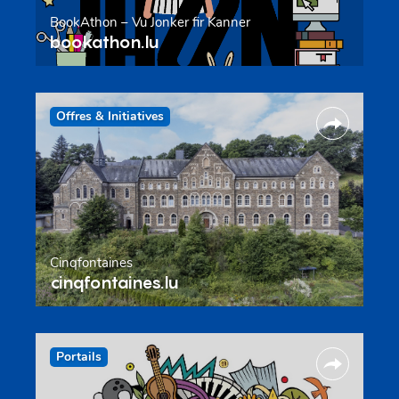
BookAthon – Vu Jonker fir Kanner
bookathon.lu
Offres & Initiatives
Cinqfontaines
cinqfontaines.lu
Portails