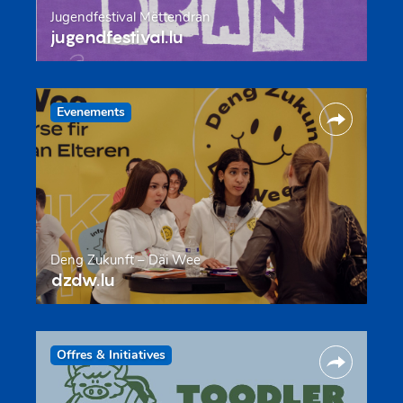
Jugendfestival Mëttendran
jugendfestival.lu
Evenements
Deng Zukunft – Däi Wee
dzdw.lu
Offres & Initiatives