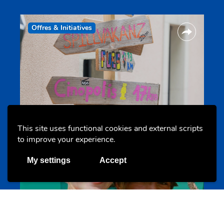
Offres & Initiatives
Camps et colonies
colonies.lu
This site uses functional cookies and external scripts
to improve your experience.
My settings
Accept
Evenements