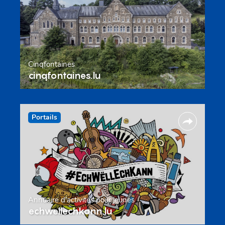
Cinqfontaines
cinqfontaines.lu
Portails
Annuaire d’activités pour jeunes
echwellechkann.lu