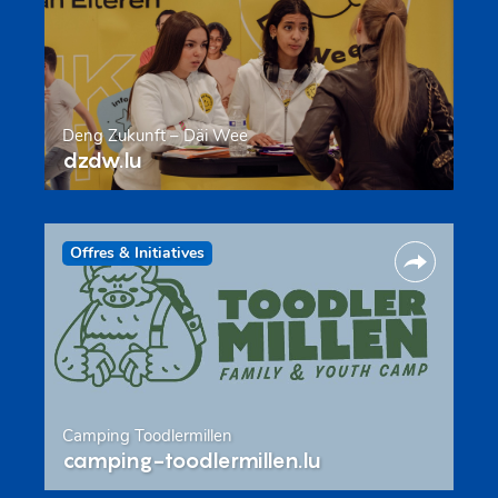
Deng Zukunft – Däi Wee
dzdw.lu
Offres & Initiatives
Camping Toodlermillen
camping-toodlermillen.lu