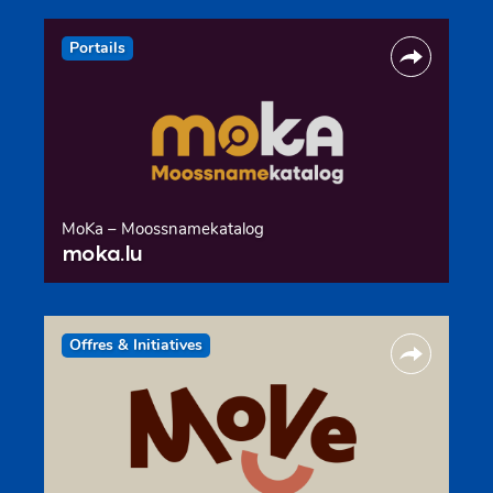
Portails
MoKa – Moossnamekatalog
moka.lu
Offres & Initiatives