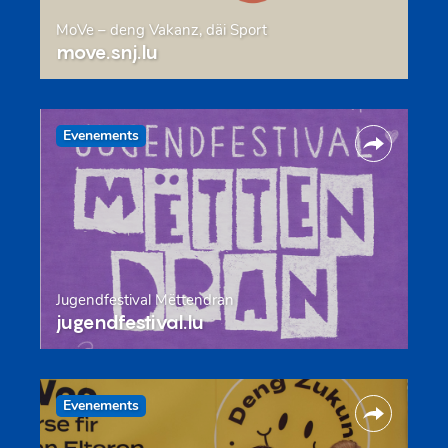
MoVe – deng Vakanz, däi Sport
move.snj.lu
Evenements
Jugendfestival Mëttendran
jugendfestival.lu
Evenements