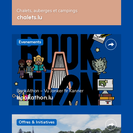
Chalets, auberges et campings
chalets.lu
Evenements
BookAthon – Vu Jonker fir Kanner
bookathon.lu
Offres & Initiatives