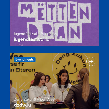
Jugendfestival Mëttendran
jugendfestival.lu
Evenements
Deng Zukunft – Däi Wee
dzdw.lu