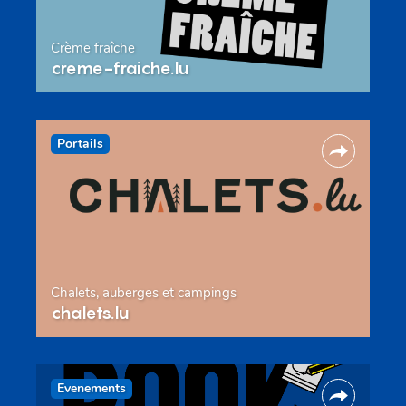
Crème fraîche
creme-fraiche.lu
Portails
Chalets, auberges et campings
chalets.lu
Evenements