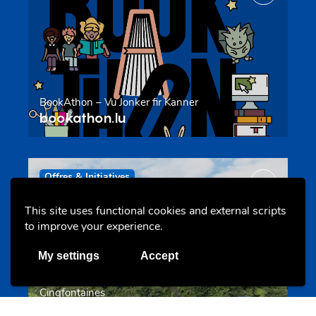
BookAthon – Vu Jonker fir Kanner
bookathon.lu
Offres & Initiatives
This site uses functional cookies and external scripts
to improve your experience.
My settings
Accept
Cinqfontaines
cinqfontaines.lu