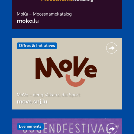
MoKa – Moossnamekatalog
moka.lu
Offres & Initiatives
MoVe – deng Vakanz, däi Sport
move.snj.lu
Evenements