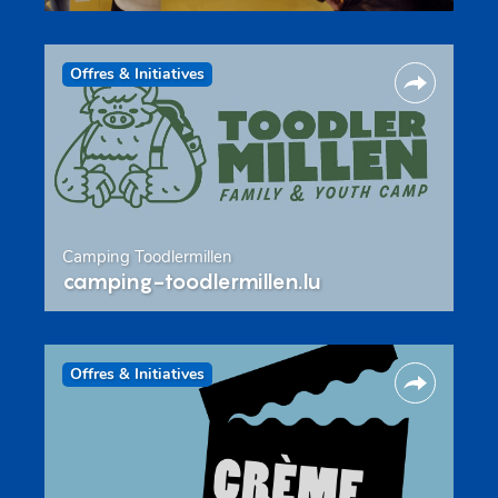
Offres & Initiatives
Camping Toodlermillen
camping-toodlermillen.lu
Offres & Initiatives