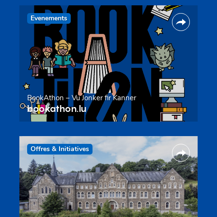
Evenements
BookAthon – Vu Jonker fir Kanner
bookathon.lu
Offres & Initiatives