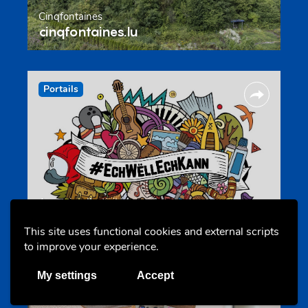
Cinqfontaines
cinqfontaines.lu
Portails
Annuaire d’activités pour jeunes
echwellechkann.lu
This site uses functional cookies and external scripts
to improve your experience.
Offres & Initiatives
My settings
Accept