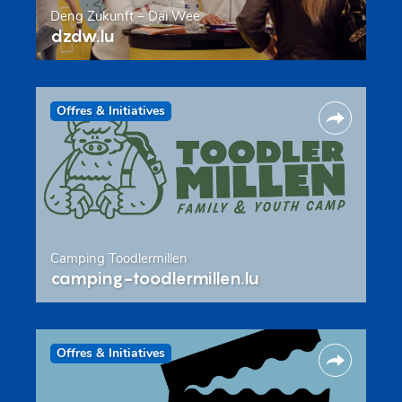
Deng Zukunft – Däi Wee
dzdw.lu
Offres & Initiatives
Camping Toodlermillen
camping-toodlermillen.lu
Offres & Initiatives