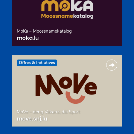
MoKa – Moossnamekatalog
moka.lu
Offres & Initiatives
MoVe – deng Vakanz, däi Sport
move.snj.lu