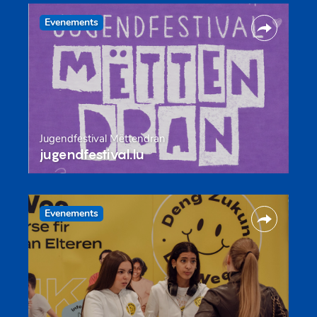
Evenements
Jugendfestival Mëttendran
jugendfestival.lu
Evenements