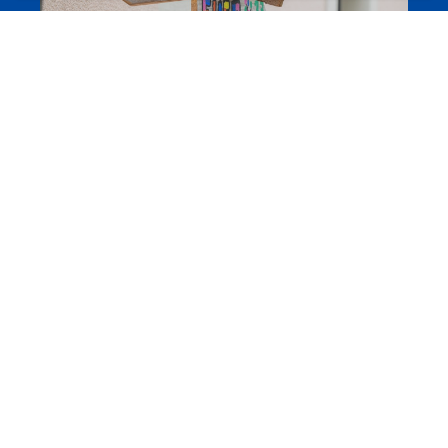
Camps et colonies
colonies.lu
Evenements
Les meilleurs projets jeunesse
jugendprais.lu