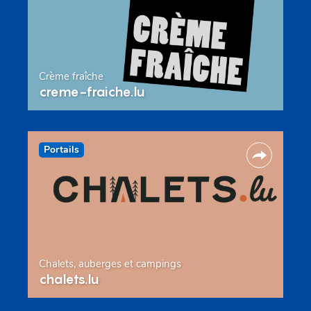
Crème fraîche
creme-fraiche.lu
Portails
Chalets, auberges et campings
chalets.lu