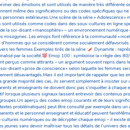
primer des émotions et sont utilisés de manière très différente
rennent même des significations ou des codes spécifiques qui n
 personnes extérieures.Une scène de la série « Adolescence » 
sont utilisés comme codes dans des sous-cultures en ligne spéc
 de la soi-disant « manosphère » – un environnement numérique d
 misogynes. Les emojis font référence à la communauté « incel »
e d’hommes qui se considèrent comme socialement défavorisés 
nvers les femmes.Exemples tirés de la série :
Dynamite : représ
alisé par la société.
Emoji 100 : symbolise la « règle des 80/2
t perçus comme attirants – un argument souvent repris dans le
la soi-disant « prise de conscience » selon laquelle les femmes ser
ment désavantagés.Mais il est important de rappeler que les em
 grande majorité des cas, ils servent simplement à insister sur 
rents et enseignants ne doivent donc pas s’inquiéter à chaque em
ntif lorsque plusieurs signaux laissent entrevoir des contenus p
groupes.Un aperçu des codes emoji courants et de leurs signific
extes problématiques) peut être consulté par exemple dans un a
nts et le personnel enseignant et éducatif peuvent faireMême 
s-cultures numériques ou de décrypter chaque emoji – il existe d
 jeunes sans devoir maîtriser tous les détails de l’univers des 