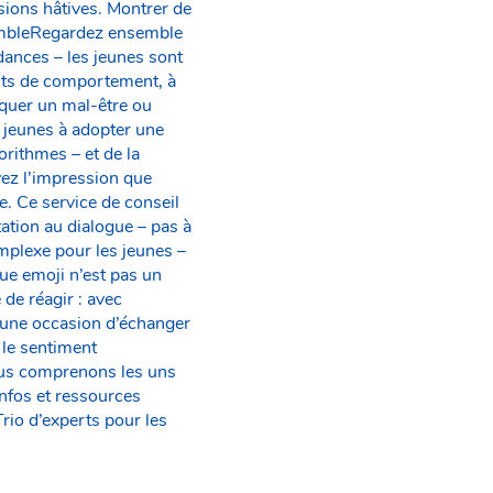
usions hâtives. Montrer de
nsembleRegardez ensemble
dances – les jeunes sont
ents de comportement, à
diquer un mal-être ou
 jeunes à adopter une
orithmes – et de la
vez l’impression que
e. Ce service de conseil
ation au dialogue – pas à
mplexe pour les jeunes –
ue emoji n’est pas un
 de réagir : avec
e une occasion d’échanger
 le sentiment
nous comprenons les uns
nfos et ressources
rio d’experts pour les