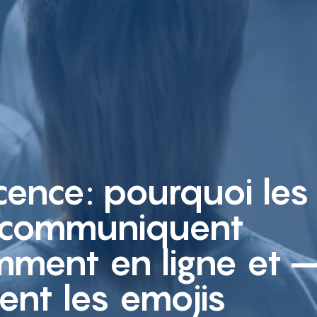
ence: pourquoi les
 communiquent
mment en ligne et 
uent les emojis