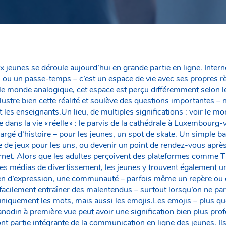
 jeunes se déroule aujourd’hui en grande partie en ligne. Intern
 ou un passe-temps – c’est un espace de vie avec ses propres règ
 monde analogique, cet espace est perçu différemment selon le
llustre bien cette réalité et soulève des questions importantes 
t les enseignants.Un lieu, de multiples significations : voir le m
dans la vie « réelle » : le parvis de la cathédrale à Luxembourg-
hargé d’histoire – pour les jeunes, un spot de skate. Un simple ba
e de jeux pour les uns, ou devenir un point de rendez-vous après l
rnet. Alors que les adultes perçoivent des plateformes comme 
s médias de divertissement, les jeunes y trouvent également u
n d’expression, une communauté – parfois même un repère ou 
facilement entraîner des malentendus – surtout lorsqu’on ne pa
uniquement les mots, mais aussi les emojis.Les emojis – plus q
nodin à première vue peut avoir une signification bien plus pro
nt partie intégrante de la communication en ligne des jeunes. Il