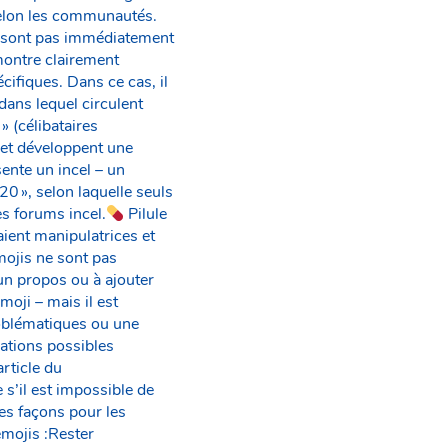
 selon les communautés.
e sont pas immédiatement
montre clairement
ifiques. Dans ce cas, il
ans lequel circulent
 (célibataires
et développent une
ente un incel – un
0 », selon laquelle seuls
s forums incel.
Pilule
aient manipulatrices et
ojis ne sont pas
un propos ou à ajouter
oji – mais il est
roblématiques ou une
ations possibles
rticle du
s’il est impossible de
es façons pour les
emojis :Rester