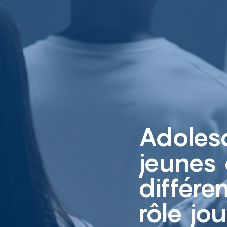
Adolesc
jeunes
différe
rôle jo