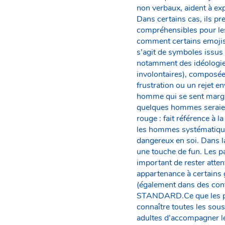
non verbaux, aident à ex
Dans certains cas, ils p
compréhensibles pour les
comment certains emojis 
s’agit de symboles issus
notamment des idéologies
involontaires), composé
frustration ou un rejet e
homme qui se sent margin
quelques hommes seraien
rouge : fait référence à 
les hommes systématique
dangereux en soi. Dans la
une touche de fun. Les pa
important de rester atte
appartenance à certains 
(également dans des cont
STANDARD.Ce que les pare
connaître toutes les sou
adultes d’accompagner les