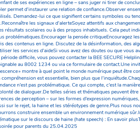
nfant de ses expériences en ligne – sans juger ni tirer de concl
trôler permet d’instaurer une relation de confiance.Observer e
tilisés. Demandez-lui ce que signifient certains symboles ou ten
r.Reconnaître les signaux d’alerteSoyez attentifs aux changem
des résultats scolaires ou à des propos inhabituels. Cela peut in
nus problématiques.Encourager la pensée critiqueEncouragez les
is des contenus en ligne. Discutez de la désinformation, des alg
Utiliser les services d’aideSi vous avez des doutes ou que vous a
 période difficile, vous pouvez contacter la BEE SECURE Helplin
joignable au 8002 1234 ou via ce formulaire de contact.Une invit
lescence » montre à quel point le monde numérique peut être co
a compréhension est essentielle, bien plus que l’inquiétude.Chaq
endance n’est pas problématique. Ce qui compte, c’est la manière
volonté de dialoguer.De telles séries et thématiques peuvent êtr
érences de perception – sur les formes d’expression numériques,
si sur le rejet, la haine et les stéréotypes de genre.Plus nous 
pourrons construire ensemble un environnement numérique sûr.I
matique sur le discours de haine (hate speech) : En savoir plusT
la soirée pour parents du 25.04.2025