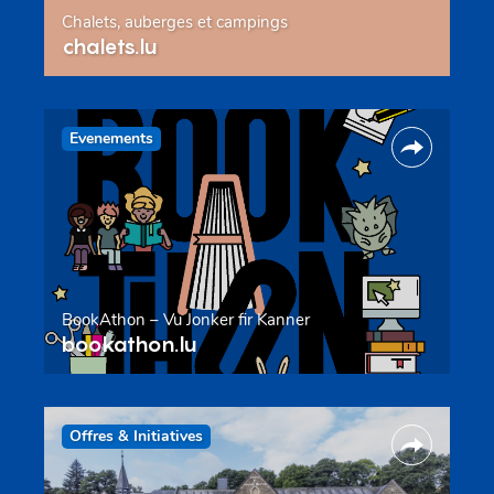
Chalets, auberges et campings
chalets.lu
Evenements
BookAthon – Vu Jonker fir Kanner
bookathon.lu
Offres & Initiatives