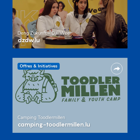
Deng Zukunft – Däi Wee
dzdw.lu
Offres & Initiatives
Camping Toodlermillen
camping-toodlermillen.lu