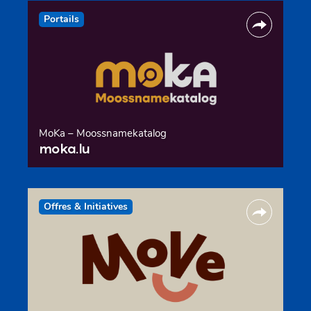
Portails
MoKa – Moossnamekatalog
moka.lu
Offres & Initiatives