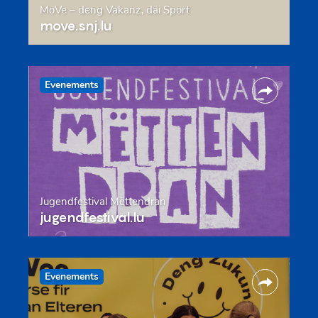
MoVe – deng Vakanz, däi Sport
move.snj.lu
Evenements
Jugendfestival Mëttendran
jugendfestival.lu
Evenements