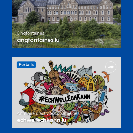
Cinqfontaines
cinqfontaines.lu
Portails
Annuaire d’activités pour jeunes
echwellechkann.lu