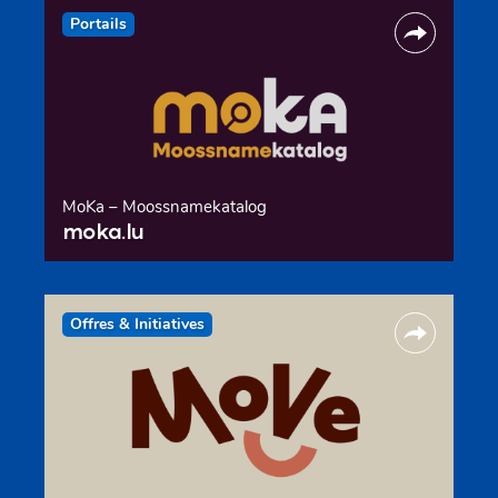
Portails
MoKa – Moossnamekatalog
moka.lu
Offres & Initiatives