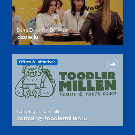
Deng Zukunft – Däi Wee
dzdw.lu
Offres & Initiatives
Camping Toodlermillen
camping-toodlermillen.lu