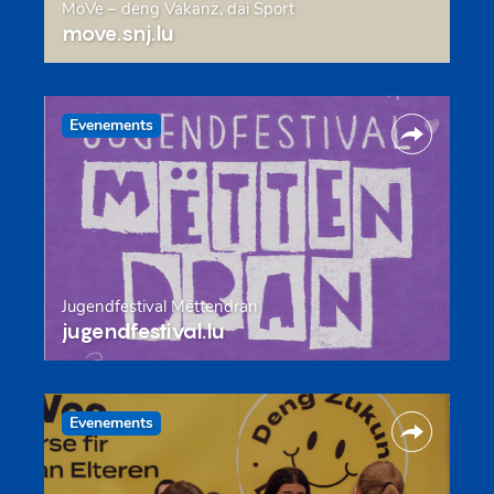
MoVe – deng Vakanz, däi Sport
move.snj.lu
Evenements
Jugendfestival Mëttendran
jugendfestival.lu
Evenements