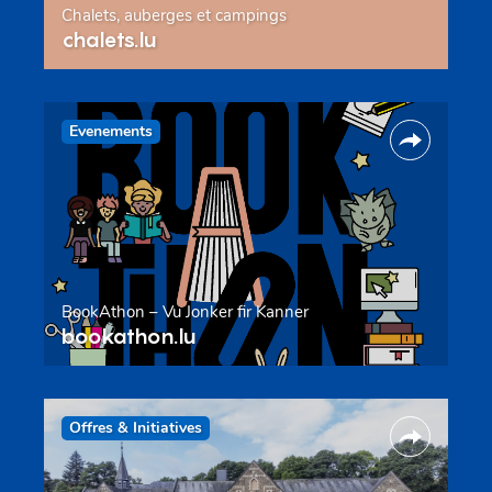
Chalets, auberges et campings
chalets.lu
Evenements
BookAthon – Vu Jonker fir Kanner
bookathon.lu
Offres & Initiatives