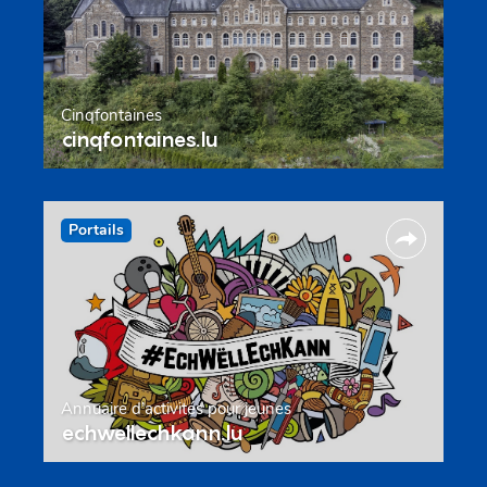
Cinqfontaines
cinqfontaines.lu
Portails
Annuaire d’activités pour jeunes
echwellechkann.lu