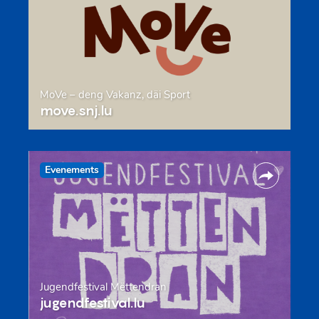
MoVe – deng Vakanz, däi Sport
move.snj.lu
Evenements
Jugendfestival Mëttendran
jugendfestival.lu