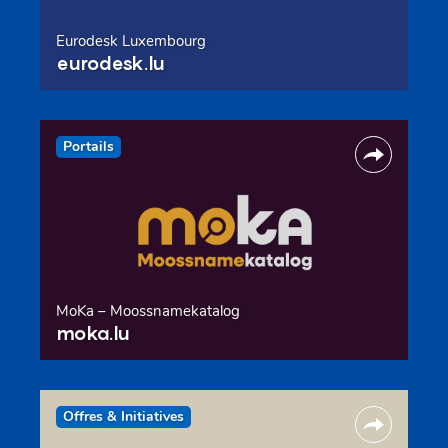
Eurodesk Luxembourg
eurodesk.lu
Portails
MoKa – Moossnamekatalog
moka.lu
Offres & Initiatives