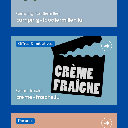
Camping Toodlermillen
camping-toodlermillen.lu
Offres & Initiatives
Crème fraîche
creme-fraiche.lu
Portails