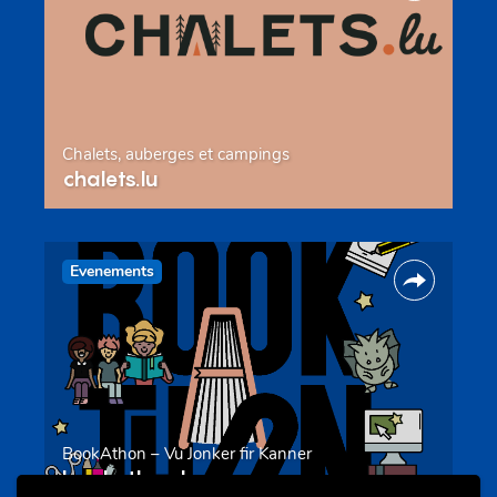
Chalets, auberges et campings
chalets.lu
Evenements
BookAthon – Vu Jonker fir Kanner
bookathon.lu