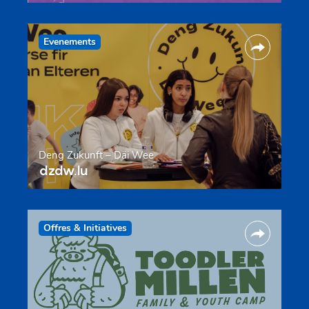
Evenements
Deng Zukunft – Däi Wee
dzdw.lu
Offres & Initiatives