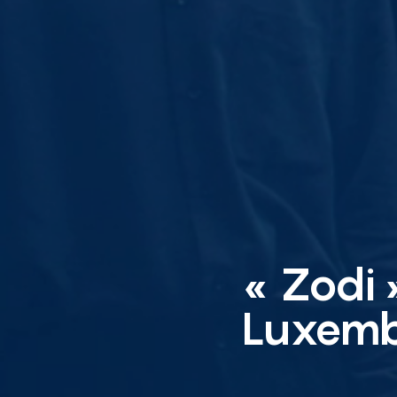
« Zodi 
Luxembo