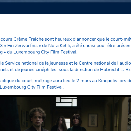
cours Crème Fraîche sont heureux d’annoncer que le court-métra
« Ein Zerwürfnis » de Nora Kehli, a été choisi pour être présent
 » du Luxembourg City Film Festival.
le Service national de la jeunesse et le Centre national de l’audio
els et de jeunes cinéphiles, sous la direction de Hubrecht L. Br
ublique du court-métrage aura lieu le 2 mars au Kinepolis lors
 Luxembourg City Film Festival.