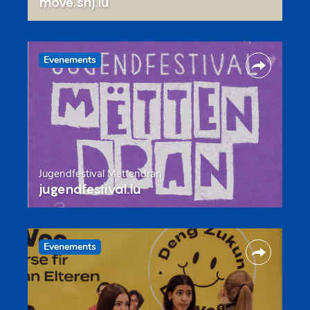
move.snj.lu
Evenements
Jugendfestival Mëttendran
jugendfestival.lu
Evenements