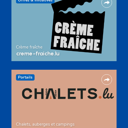
Offres & Initiatives
Crème fraîche
creme-fraiche.lu
Portails
Chalets, auberges et campings