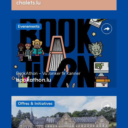
chalets.lu
Evenements
BookAthon – Vu Jonker fir Kanner
bookathon.lu
Offres & Initiatives