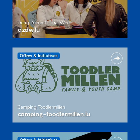
Deng Zukunft – Däi Wee
dzdw.lu
Offres & Initiatives
Camping Toodlermillen
camping-toodlermillen.lu