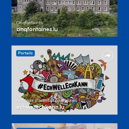
Cinqfontaines
cinqfontaines.lu
Portails
Annuaire d’activités pour jeunes
echwellechkann.lu