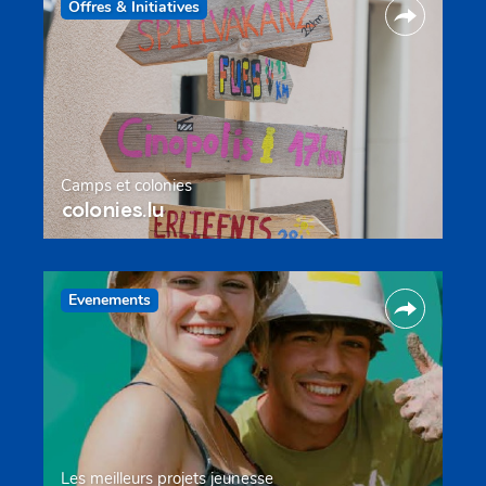
Offres & Initiatives
Camps et colonies
colonies.lu
Evenements
Les meilleurs projets jeunesse