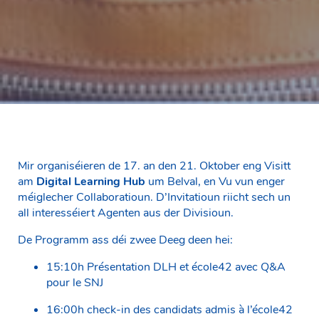
Mir organiséieren de 17. an den 21. Oktober eng Visitt
am
Digital Learning Hub
um Belval, en Vu vun enger
méiglecher Collaboratioun. D’Invitatioun riicht sech un
all interesséiert Agenten aus der Divisioun.
De Programm ass déi zwee Deeg deen hei:
15:10h Présentation DLH et école42 avec Q&A
pour le SNJ
16:00h check-in des candidats admis à l’école42