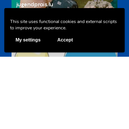
jugendprais.lu
This site uses functional cookies and external scripts
to improve your experience.
Offres & Initiatives
My settings
Accept
Un projet de jeunes pour jeunes
s-team.lu
Portails