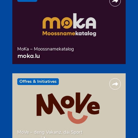
MoKa – Moossnamekatalog
moka.lu
Offres & Initiatives
MoVe – deng Vakanz, däi Sport