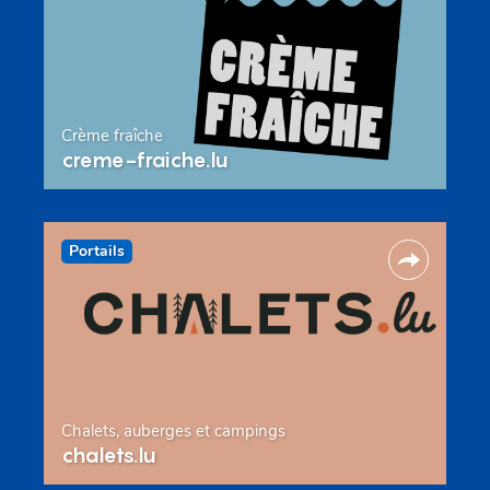
Crème fraîche
creme-fraiche.lu
Portails
Chalets, auberges et campings
chalets.lu