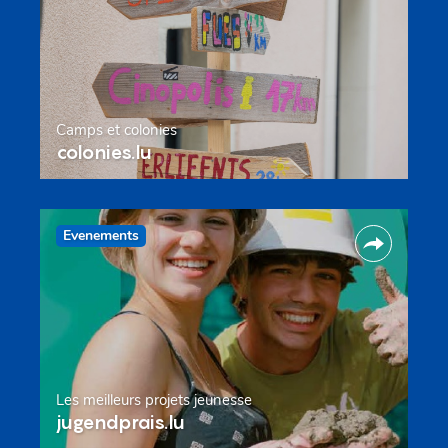
Camps et colonies
colonies.lu
Evenements
Les meilleurs projets jeunesse
jugendprais.lu