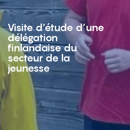
Visite d’étude d’une
délégation
finlandaise du
secteur de la
jeunesse