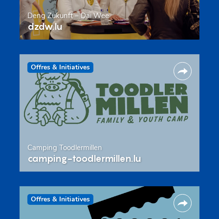
Deng Zukunft – Däi Wee
dzdw.lu
Offres & Initiatives
Camping Toodlermillen
camping-toodlermillen.lu
Offres & Initiatives