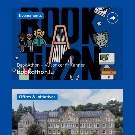
Evenements
BookAthon – Vu Jonker fir Kanner
bookathon.lu
Offres & Initiatives