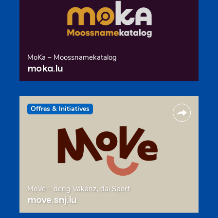
MoKa – Moossnamekatalog
moka.lu
Offres & Initiatives
MoVe – deng Vakanz, däi Sport
move.snj.lu