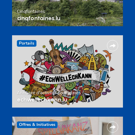
Cinqfontaines
cinqfontaines.lu
Portails
Annuaire d’activités pour jeunes
echwellechkann.lu
Offres & Initiatives