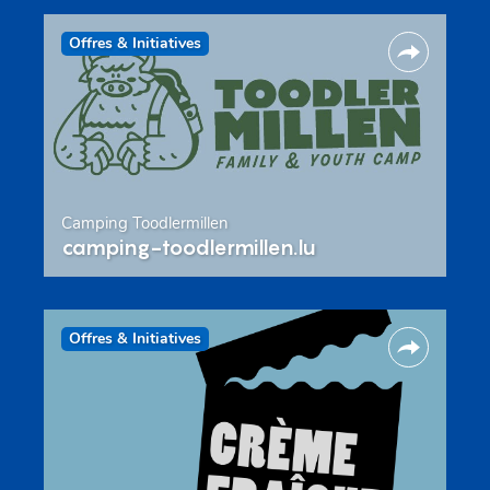
Offres & Initiatives
Camping Toodlermillen
camping-toodlermillen.lu
Offres & Initiatives