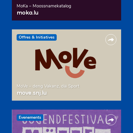
MoKa – Moossnamekatalog
moka.lu
Offres & Initiatives
MoVe – deng Vakanz, däi Sport
move.snj.lu
Evenements