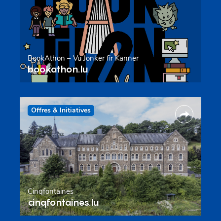
BookAthon – Vu Jonker fir Kanner
bookathon.lu
Offres & Initiatives
Cinqfontaines
cinqfontaines.lu