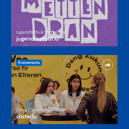
Jugendfestival Mëttendran
jugendfestival.lu
Evenements
Deng Zukunft – Däi Wee
dzdw.lu