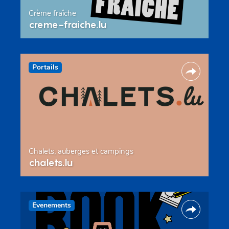
Crème fraîche
creme-fraiche.lu
Portails
Chalets, auberges et campings
chalets.lu
Evenements