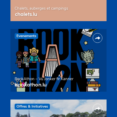
Chalets, auberges et campings
chalets.lu
Evenements
BookAthon – Vu Jonker fir Kanner
bookathon.lu
Offres & Initiatives