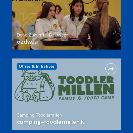
Deng Zukunft – Däi Wee
dzdw.lu
Offres & Initiatives
Camping Toodlermillen
camping-toodlermillen.lu