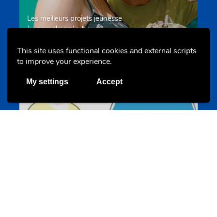
Les meilleurs projets jeunesse
jugendprais.lu
This site uses functional cookies and external scripts
to improve your experience.
Offres & Initiatives
My settings
Accept
Un projet de jeunes pour jeunes
s-team.lu
Portails