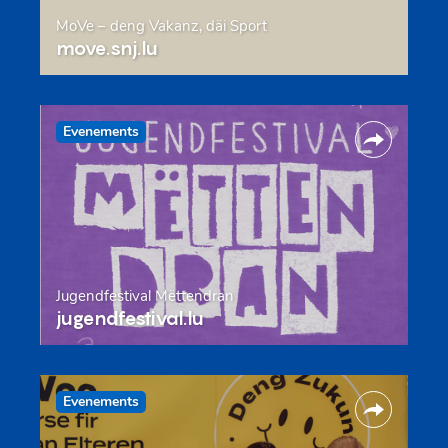
MoVe – deng Vakanz, däi Sport
move.snj.lu
Evenements
Jugendfestival Mëttendran
jugendfestival.lu
Evenements