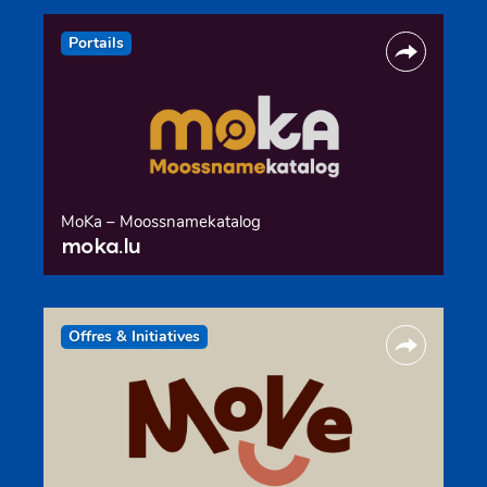
Portails
MoKa – Moossnamekatalog
moka.lu
Offres & Initiatives