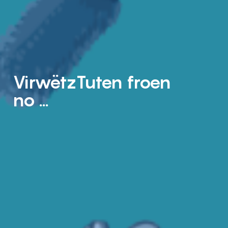
VirwëtzTuten froen
no …