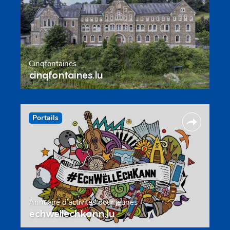
Cinqfontaines
cinqfontaines.lu
Portails
Annuaire d’activités pour jeunes
echwellechkann.lu