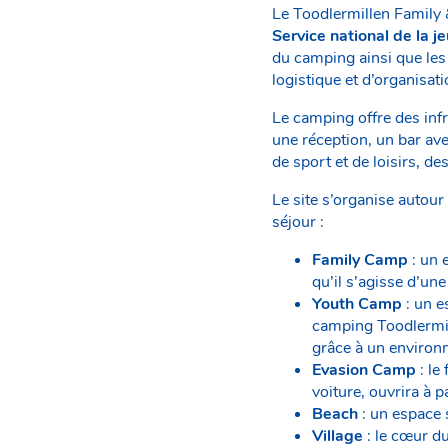
Le Toodlermillen Family
Service national de la j
du camping ainsi que les 
logistique et d’organis
Le camping offre des inf
une réception, un bar ave
de sport et de loisirs, d
Le site s’organise autou
séjour :
Family Camp
: un 
qu’il s’agisse d’un
Youth Camp
: un e
camping Toodlermil
grâce à un environn
Evasion Camp
: le
voiture, ouvrira à 
Beach
: un espace s
Village
: le cœur du