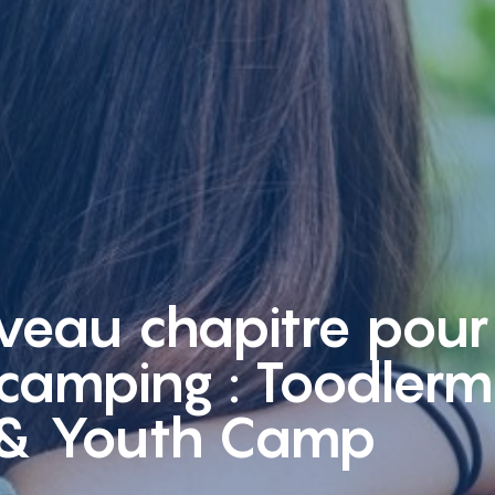
veau chapitre pour
camping : Toodlermi
 & Youth Camp