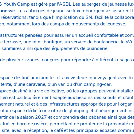
 & Youth Camp est géré par l’ASBL Les auberges de jeunesse lu
eunesse
. Les auberges de jeunesse luxembourgeoises assurent la
réservations, tandis que l’implication du SNJ facilite la collabor
ation, notamment lors des camps de mouvements de jeunesse.
rastructures pensées pour assurer un accueil confortable et con
c terrasse, une mini-boutique, un service de boulangerie, le Wi-
es sanitaires ainsi que des équipements de buanderie.
r de plusieurs zones, conçues pour répondre à différents usages 
espace destiné aux familles et aux visiteurs qui voyagent avec l
e tente, d’une caravane, d’un van ou d’un camping-car.
space destiné à la vie collective, où les groupes peuvent installer
len est particulièrement adapté aux besoins des scouts et d’aut
ement naturel et à des infrastructures appropriées pour l’organ
 futur espace dédié à une offre de glamping et d’hébergement inso
partir de la saison 2027 et comprendra des cabanes ainsi que de
itué en bord de rivière, permettant de profiter de la proximité i
 site, avec la réception, le café et les principaux espaces commun