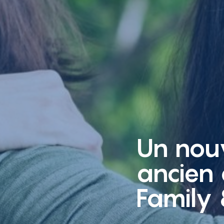
Un nou
ancien 
Family