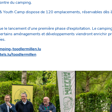
contre du camping.
 & Youth Camp dispose de 120 emplacements, réservables dès à 
e le lancement d’une première phase d’exploitation. Le camping
 certains aménagements et développements viendront enrichir pr
es.
mping-toodlermillen.lu
els.lu/toodlermillen