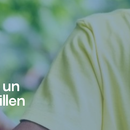
 un
llen