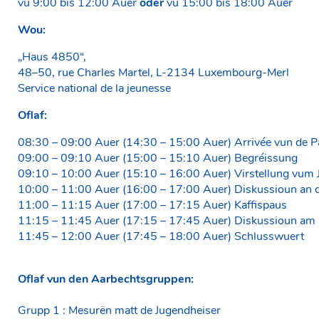
vu 9:00 bis 12:00 Auer
oder
vu 15:00 bis 18:00 Auer
Wou:
„Haus 4850“,
48–50, rue Charles Martel, L-2134 Luxembourg-Merl
Service national de la jeunesse
Oflaf:
08:30 – 09:00 Auer (14:30 – 15:00 Auer) Arrivée vun de P
09:00 – 09:10 Auer (15:00 – 15:10 Auer) Begréissung
09:10 – 10:00 Auer (15:10 – 16:00 Auer) Virstellung vum
10:00 – 11:00 Auer (16:00 – 17:00 Auer) Diskussioun an
11:00 – 11:15 Auer (17:00 – 17:15 Auer) Kaffispaus
11:15 – 11:45 Auer (17:15 – 17:45 Auer) Diskussioun am
11:45 – 12:00 Auer (17:45 – 18:00 Auer) Schlusswuert
Oflaf vun den Aarbechtsgruppen:
Grupp 1 : Mesurën matt de Jugendheiser