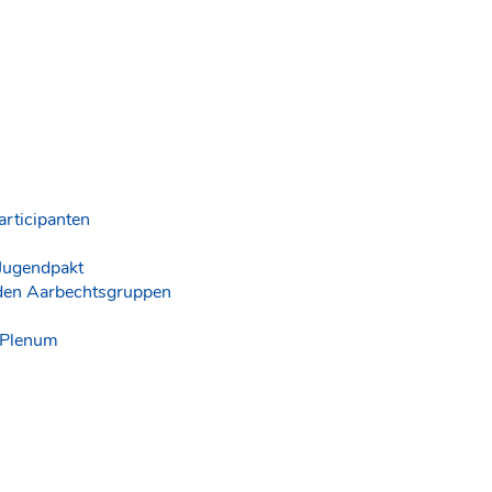
articipanten
 Jugendpakt
 den Aarbechtsgruppen
 Plenum