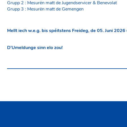
Grupp 2 : Mesurën matt de Jugendservicer & Benevolat
Grupp 3 : Mesurën matt de Gemengen
Mellt iech w.e.g. bis spéitstens Freideg, de 05. Juni 2026 
D’Umeldunge sinn elo zou!