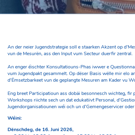
An der neier Jugendstrategie soll e staarken Akzent op d’M
vun de Mesurën, ass den Input vum Secteur duerfir zentral.
An enger éischter Konsultatiouns-Phas iwwer e Questionnair
vum Jugendpakt gesammelt. Op dëser Basis wëlle mir elo 
d’Ëmsetzbarkeet vun de geplangte Mesuren am Kader vu Wor
Eng breet Participatioun ass dobäi besonnesch wichteg, fir 
Workshops riichte sech un dat edukatiivt Personal, d’Gestio
Jugendorganisatiounen wéi och un d’Gemengeservicer oder 
Wéini:
Dënschdeg, de 16. Juni 2026,