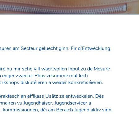
esuren am Secteur geluecht ginn. Fir d’Entwécklung
e hu mir scho vill wäertvollen Input zu de Mesurë
an enger zweeter Phas zesumme mat Iech
kshops diskutéieren a weider konkretiséieren.
praktesch an effikass Usätz ze entwéckelen. Dës
nnairen vu Jugendhaiser, Jugendservicer a
-kommissiounen, déi am Beräich Jugend aktiv sinn.