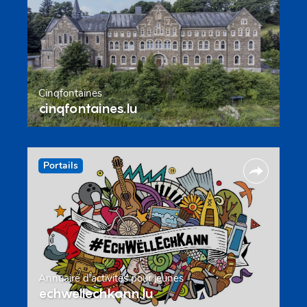
Cinqfontaines
cinqfontaines.lu
Portails
Annuaire d’activités pour jeunes
echwellechkann.lu