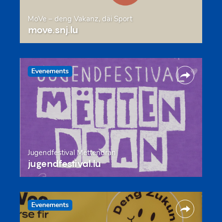
MoVe – deng Vakanz, däi Sport
move.snj.lu
Evenements
Jugendfestival Mëttendran
jugendfestival.lu
Evenements