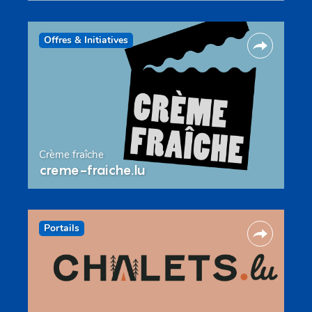
Offres & Initiatives
Crème fraîche
creme-fraiche.lu
Portails