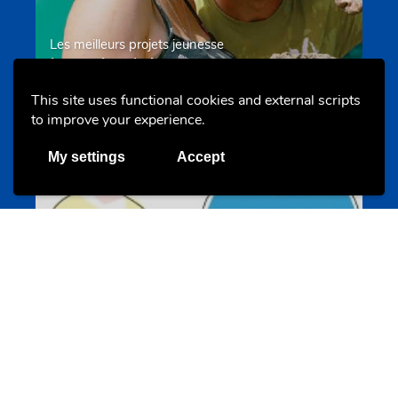
Les meilleurs projets jeunesse
jugendprais.lu
This site uses functional cookies and external scripts
to improve your experience.
Offres & Initiatives
My settings
Accept
Un projet de jeunes pour jeunes
s-team.lu
Portails