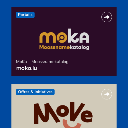
Portails
MoKa – Moossnamekatalog
moka.lu
Offres & Initiatives