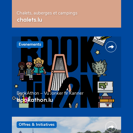
Chalets, auberges et campings
chalets.lu
Evenements
BookAthon – Vu Jonker fir Kanner
bookathon.lu
Offres & Initiatives