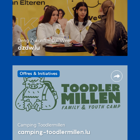
Deng Zukunft – Däi Wee
dzdw.lu
Offres & Initiatives
Camping Toodlermillen
camping-toodlermillen.lu