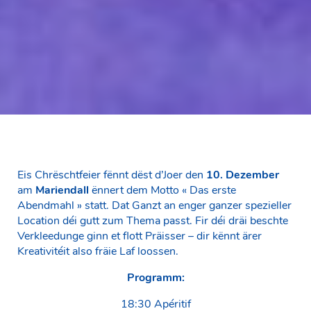
Eis Chrëschtfeier fënnt dëst d’Joer den
10. Dezember
am
Mariendall
ënnert dem Motto « Das erste
Abendmahl » statt. Dat Ganzt an enger ganzer spezieller
Location déi gutt zum Thema passt. Fir déi dräi beschte
Verkleedunge ginn et flott Präisser – dir kënnt ärer
Kreativitéit also fräie Laf loossen.
Programm:
18:30 Apéritif