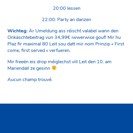
20:00 Iessen
22:00: Party an danzen
Wichteg:
Är Umeldung ass réischt valabel wann den
Onkäschtebeitrag vun 34,99€ iwwerwise gouf! Mir hu
Plaz fir maximal 80 Leit sou datt mir nom Prinzip « First
come, first served » verfueren.
Mir freeën eis drop méiglechst vill Leit den 10. am
Mariendall ze gesinn
Aucun champ trouvé.