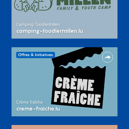
Camping Toodlermillen
camping-toodlermillen.lu
Offres & Initiatives
Crème fraîche
creme-fraiche.lu