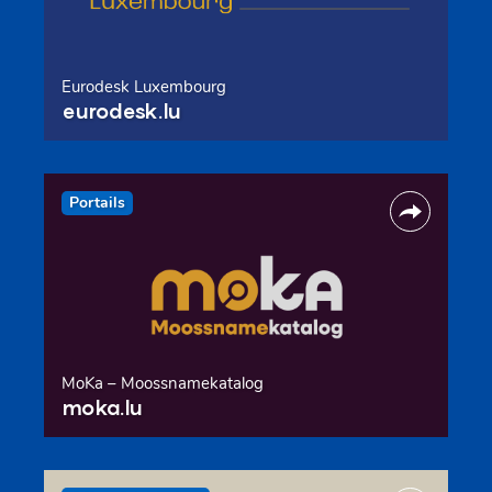
Eurodesk Luxembourg
eurodesk.lu
Portails
MoKa – Moossnamekatalog
moka.lu