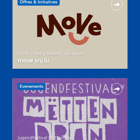
Offres & Initiatives
MoVe – deng Vakanz, däi Sport
move.snj.lu
Evenements
Jugendfestival Mëttendran