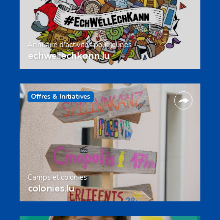
Annuaire d’activités pour jeunes
echwellechkann.lu
Offres & Initiatives
Camps et colonies
colonies.lu