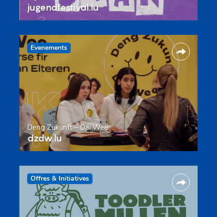
jugendfestival.lu
Evenements
Deng Zukunft – Däi Wee
dzdw.lu
Offres & Initiatives