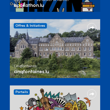
bookathon.lu
Offres & Initiatives
Cinqfontaines
cinqfontaines.lu
Portails