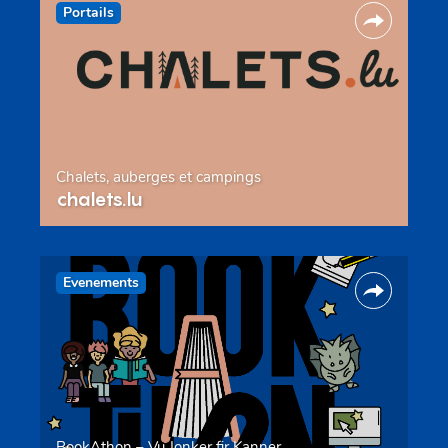
Portails
Chalets, auberges et campings
chalets.lu
Evenements
BookAthon – Vu Jonker fir Kanner