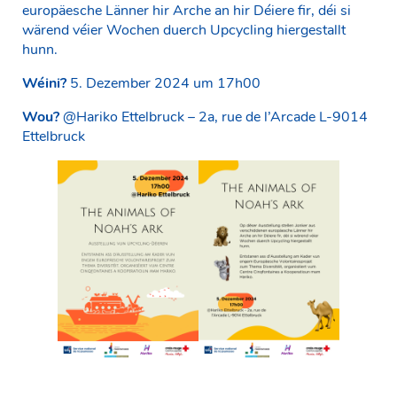
europäesche Länner hir Arche an hir Déiere fir, déi si
wärend véier Wochen duerch Upcycling hiergestallt
hunn.
Wéini?
5. Dezember 2024 um 17h00
Wou?
@Hariko Ettelbruck – 2a, rue de l’Arcade L-9014
Ettelbruck