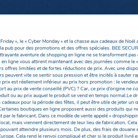
riday », le « Cyber Monday » et la chasse aux cadeaux de Noël a
e la pub pour des promotions et des offres spéciales. BEE SEC
ttrayante aventure de shopping en ligne ne se transforment pas 
 en ligne vous attirent maintenant avec des journées comme le « 
 offres limitées et de fortes réductions de prix. Avec une dispon
rs peuvent vite se sentir sous pression et être incités à sauter ra
le prix est réellement inférieur au prix hors promotion : le vendeur 
rt au prix de vente conseillé (PVC) ? Car, ce prix d’origine ne 
produit ou au prix auquel le produit se vend en temps normal.Le 
 cadeaux pour la période des fêtes, il peut être utile de jeter un
le. Certaines boutiques en ligne proposent aussi des produits qui n
 par le fabricant. Dans ce modèle de vente appelé « dropshipping
ocal, mais viennent directement de leur lieu de fabrication. Cel
, pouvant atteindre plusieurs mois. De plus, des frais de douane 
d’Europe. Cela rend le renvoi compliqué et cher si le produit livré