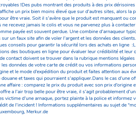
croyables !Des pubs montrant des produits à des prix dérisoires 
 affiche un prix bien moins élevé que sur d’autres sites, alors la
our être vraie. Soit il s’avère que le produit est manquant ou cont
s ne recevez jamais le colis et vous ne parvenez plus à contacte
omme payée est souvent perdue. Une combine d’arnaqueur typiqu
s sur un faux site afin de voler l’argent et les données des clien
ues conseils pour garantir la sécurité lors des achats en ligne :L
ations des boutiques en ligne pour évaluer leur crédibilité et leur 
de contact doivent se trouver dans la rubrique mentions légales 
r les données de votre carte de crédit ou vos informations perso
rigine et le mode d’expédition du produit et faites attention aux év
douane et taxes qui pourraient s’appliquer.Dans le cas d’une offre
ne affaire : comparez le prix du produit avec son prix d’origine 
 offre a l’air trop belle pour être vraie, il s’agit probablement d’u
s victime d’une arnaque, portez plainte à la police et informez 
rédit de l’incident ! Informations supplémentaires au sujet de “m
Luxembourg, Merkur.de