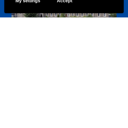
My settings
Accept
Cinqfontaines
cinqfontaines.lu
Portails
Annuaire d’activités pour jeunes
echwellechkann.lu