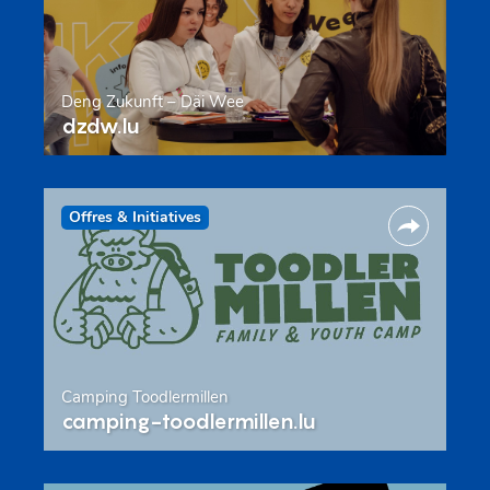
Deng Zukunft – Däi Wee
dzdw.lu
Offres & Initiatives
Camping Toodlermillen
camping-toodlermillen.lu