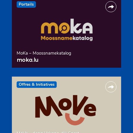
Portails
MoKa – Moossnamekatalog
moka.lu
Offres & Initiatives