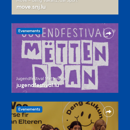
MoVe – deng Vakanz, däi Sport
move.snj.lu
Evenements
Jugendfestival Mëttendran
jugendfestival.lu
Evenements