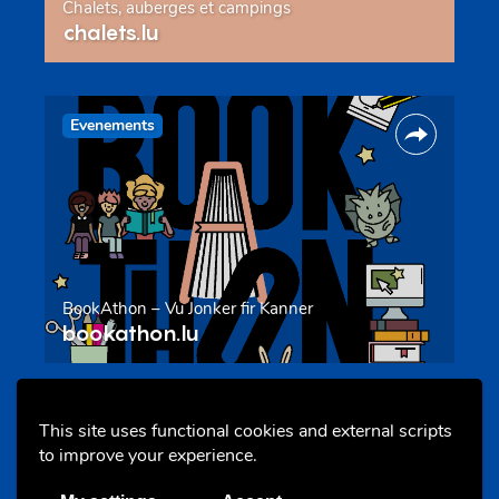
Chalets, auberges et campings
chalets.lu
Evenements
BookAthon – Vu Jonker fir Kanner
bookathon.lu
Offres & Initiatives
This site uses functional cookies and external scripts
to improve your experience.