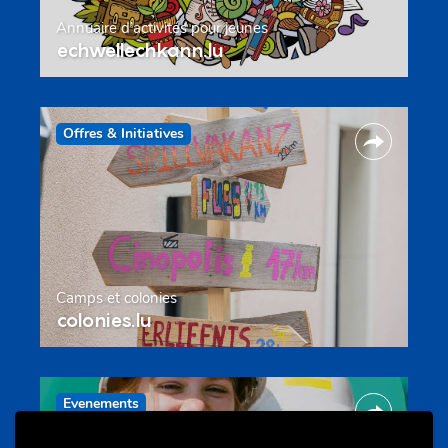
Annuaire d’activités pour jeunes
echwellechkann.lu
Offres & Initiatives
Camps et colonies
colonies.lu
Evenements