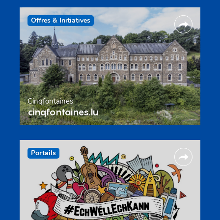
Offres & Initiatives
Cinqfontaines
cinqfontaines.lu
Portails