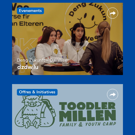
Evenements
Deng Zukunft – Däi Wee
dzdw.lu
Offres & Initiatives