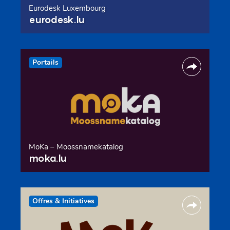
Eurodesk Luxembourg
eurodesk.lu
Portails
MoKa – Moossnamekatalog
moka.lu
Offres & Initiatives