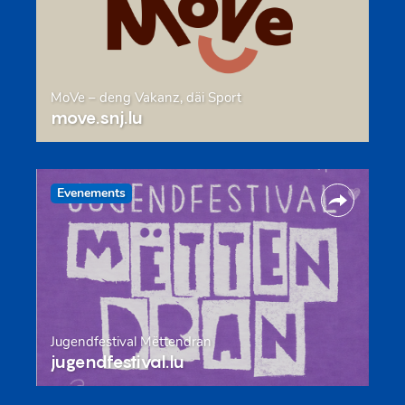
MoVe – deng Vakanz, däi Sport
move.snj.lu
Evenements
Jugendfestival Mëttendran
jugendfestival.lu