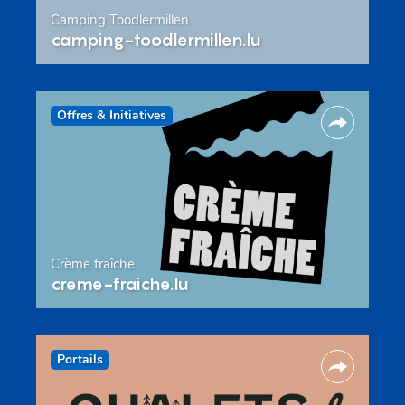
Camping Toodlermillen
camping-toodlermillen.lu
Offres & Initiatives
Crème fraîche
creme-fraiche.lu
Portails