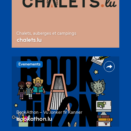
Chalets, auberges et campings
chalets.lu
Evenements
BookAthon – Vu Jonker fir Kanner
bookathon.lu