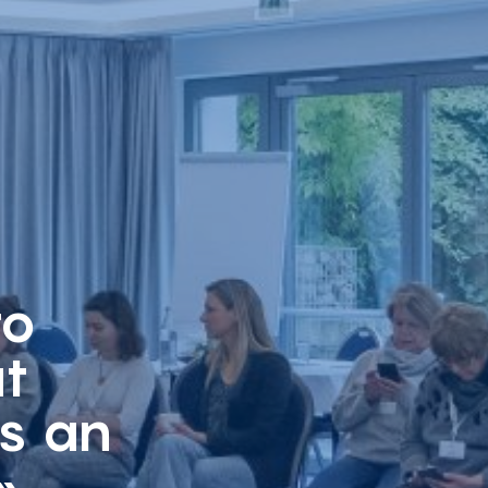
to
ut
as an
»