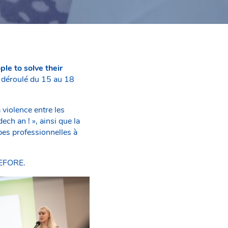
le to solve their
t déroulé du 15 au 18
 violence entre les
ech an ! », ainsi que la
pes professionnelles à
ANEFORE.