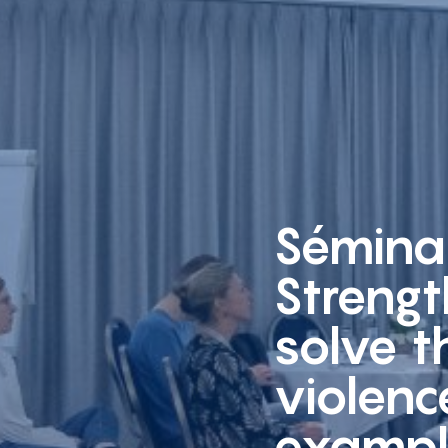
Sémina
Streng
solve t
violenc
example