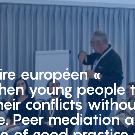
ire européen «
then young people 
heir conflicts witho
e. Peer mediation 
 of good practice 