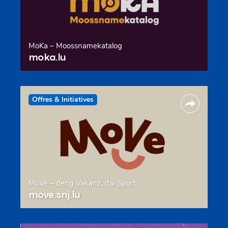
MoKa – Moossnamekatalog
moka.lu
Offres & Initiatives
MoVe – deng Vakanz, däi Sport
move.snj.lu