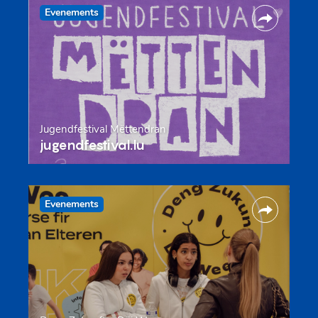
Evenements
Jugendfestival Mëttendran
jugendfestival.lu
Evenements