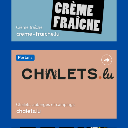
Crème fraîche
creme-fraiche.lu
Portails
Chalets, auberges et campings
chalets.lu