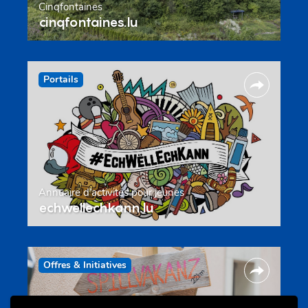
Cinqfontaines
cinqfontaines.lu
Portails
Annuaire d’activités pour jeunes
echwellechkann.lu
Offres & Initiatives