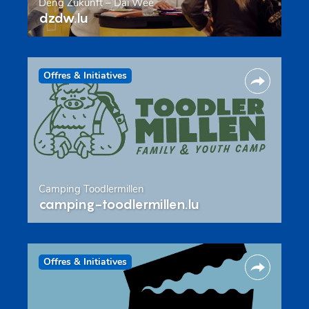
Deng Zukunft – Däi Wee
dzdw.lu
Offres & Initiatives
Camping Toodlermillen
camping-toodlermillen.lu
Offres & Initiatives