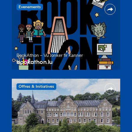
Evenements
BookAthon – Vu Jonker fir Kanner
bookathon.lu
Offres & Initiatives