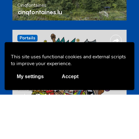
Cinqfontaines
cinqfontaines.lu
Portails
This site uses functional cookies and external scripts
to improve your experience.
My settings
Accept
Annuaire d’activités pour jeunes
echwellechkann.lu
Offres & Initiatives