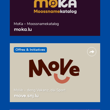
MoKa – Moossnamekatalog
moka.lu
Offres & Initiatives
MoVe – deng Vakanz, däi Sport
move.snj.lu