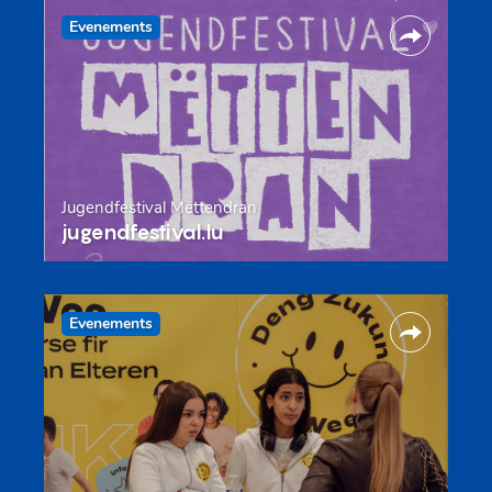
Evenements
Jugendfestival Mëttendran
jugendfestival.lu
Evenements