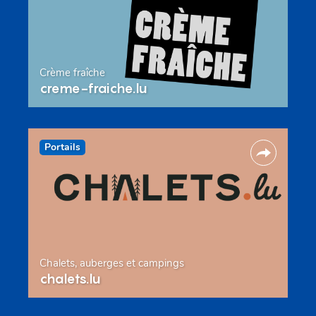
Crème fraîche
creme-fraiche.lu
Portails
Chalets, auberges et campings
chalets.lu