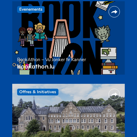
Evenements
BookAthon – Vu Jonker fir Kanner
bookathon.lu
Offres & Initiatives