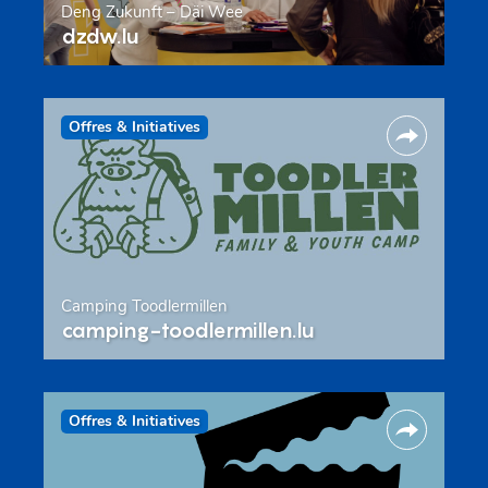
Deng Zukunft – Däi Wee
dzdw.lu
Offres & Initiatives
Camping Toodlermillen
camping-toodlermillen.lu
Offres & Initiatives