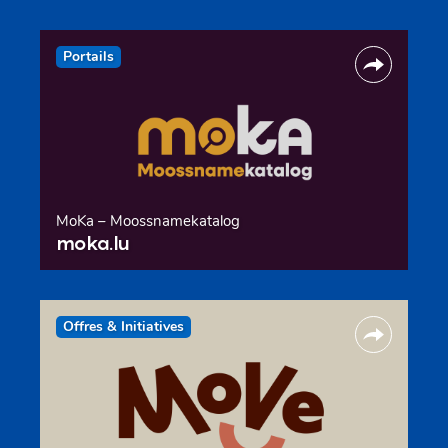
Portails
MoKa – Moossnamekatalog
moka.lu
Offres & Initiatives