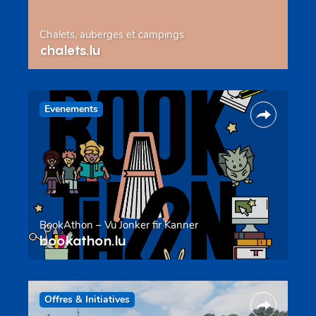
Chalets, auberges et campings
chalets.lu
Evenements
BookAthon – Vu Jonker fir Kanner
bookathon.lu
Offres & Initiatives