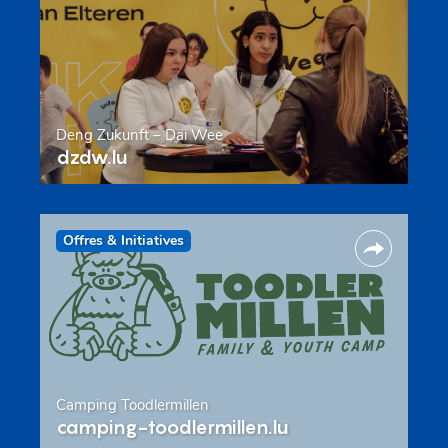
Deng Zukunft – Däi Wee
dzdw.lu
Offres & Initiatives
Camping Toodlermillen
camping-toodlermillen.lu