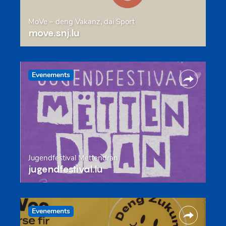
MoVe – deng Vakanz, däi Sport
move.snj.lu
Evenements
Jugendfestival Mëttendran
jugendfestival.lu
Evenements