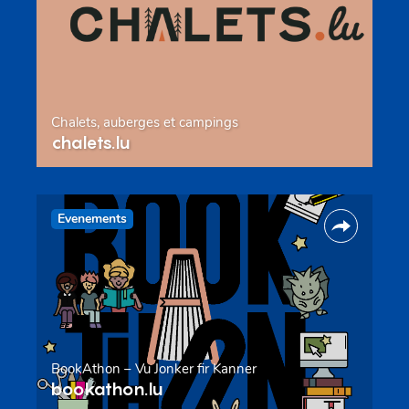
Chalets, auberges et campings
chalets.lu
Evenements
BookAthon – Vu Jonker fir Kanner
bookathon.lu