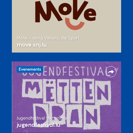
MoVe – deng Vakanz, däi Sport
move.snj.lu
Evenements
Jugendfestival Mëttendran
jugendfestival.lu