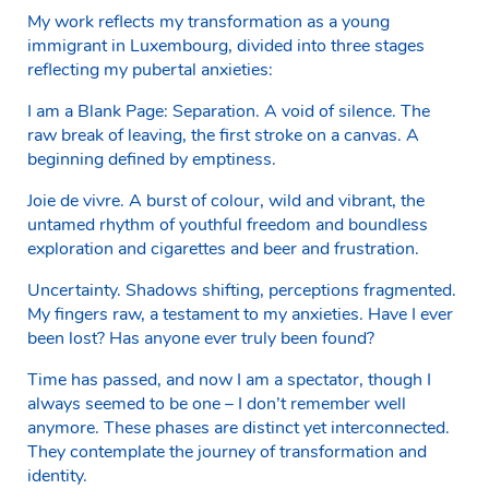
My work reflects my transformation as a young
immigrant in Luxembourg, divided into three stages
reflecting my pubertal anxieties:
I am a Blank Page: Separation. A void of silence. The
raw break of leaving, the first stroke on a canvas. A
beginning defined by emptiness.
Joie de vivre. A burst of colour, wild and vibrant, the
untamed rhythm of youthful freedom and boundless
exploration and cigarettes and beer and frustration.
Uncertainty. Shadows shifting, perceptions fragmented.
My fingers raw, a testament to my anxieties. Have I ever
been lost? Has anyone ever truly been found?
Time has passed, and now I am a spectator, though I
always seemed to be one – I don’t remember well
anymore. These phases are distinct yet interconnected.
They contemplate the journey of transformation and
identity.