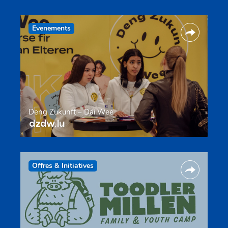
Evenements
Deng Zukunft – Däi Wee
dzdw.lu
Offres & Initiatives