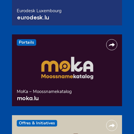
Eurodesk Luxembourg
eurodesk.lu
Portails
MoKa – Moossnamekatalog
moka.lu
Offres & Initiatives