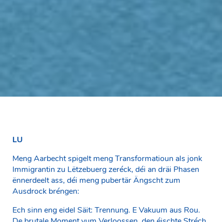
LU
Meng Aarbecht spigelt meng Transformatioun als jonk
Immigrantin zu Lëtzebuerg zeréck, déi an dräi Phasen
ënnerdeelt ass, déi meng pubertär Ängscht zum
Ausdrock bréngen:
Ech sinn eng eidel Säit: Trennung. E Vakuum aus Rou.
De brutale Moment vum Verloossen, den éischte Stréch