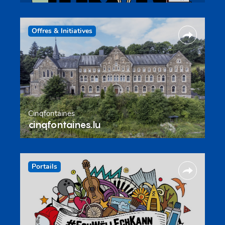
Offres & Initiatives
Cinqfontaines
cinqfontaines.lu
Portails