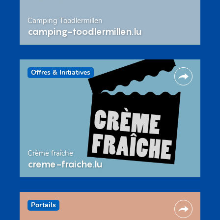
Camping Toodlermillen
camping-toodlermillen.lu
Offres & Initiatives
Crème fraîche
creme-fraiche.lu
Portails