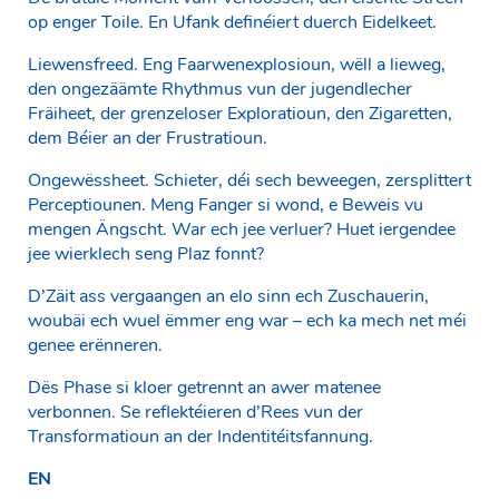
op enger Toile. En Ufank definéiert duerch Eidelkeet.
Liewensfreed. Eng Faarwenexplosioun, wëll a lieweg,
den ongezäämte Rhythmus vun der jugendlecher
Fräiheet, der grenzeloser Exploratioun, den Zigaretten,
dem Béier an der Frustratioun.
Ongewëssheet. Schieter, déi sech beweegen, zersplittert
Perceptiounen. Meng Fanger si wond, e Beweis vu
mengen Ängscht. War ech jee verluer? Huet iergendee
jee wierklech seng Plaz fonnt?
D’Zäit ass vergaangen an elo sinn ech Zuschauerin,
woubäi ech wuel ëmmer eng war – ech ka mech net méi
genee erënneren.
Dës Phase si kloer getrennt an awer matenee
verbonnen. Se reflektéieren d’Rees vun der
Transformatioun an der Indentitéitsfannung.
EN