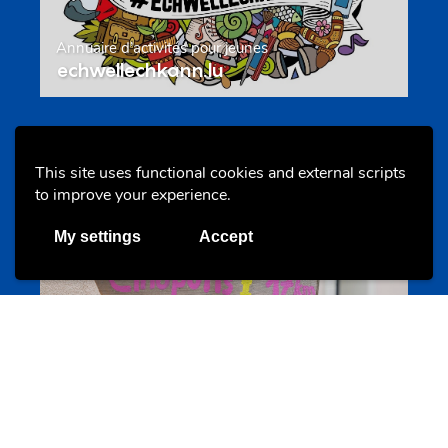
Annuaire d’activités pour jeunes
echwellechkann.lu
Offres & Initiatives
This site uses functional cookies and external scripts
to improve your experience.
My settings
Accept
Camps et colonies
colonies.lu
Evenements