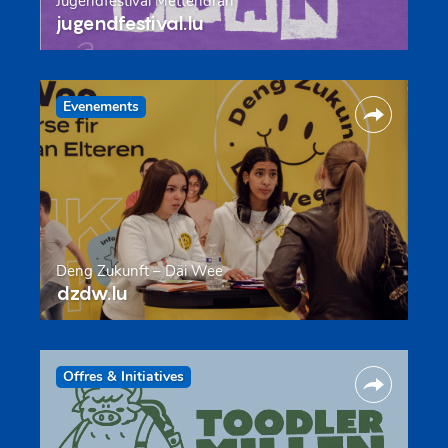
Jugendfestival Mëttendran
jugendfestival.lu
Evenements
Deng Zukunft – Däi Wee
dzdw.lu
Offres & Initiatives