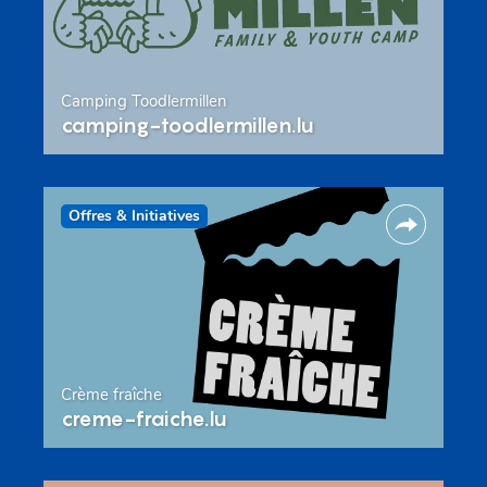
Camping Toodlermillen
camping-toodlermillen.lu
Offres & Initiatives
Crème fraîche
creme-fraiche.lu