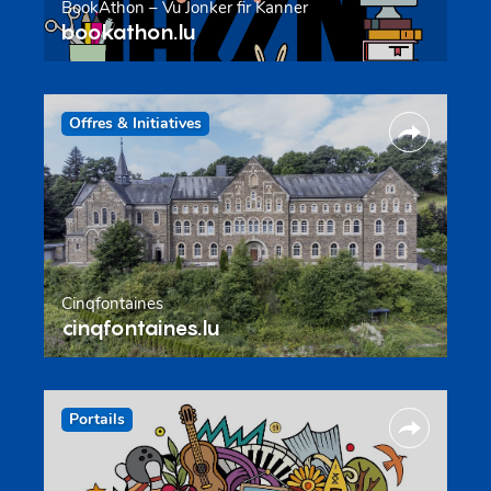
BookAthon – Vu Jonker fir Kanner
bookathon.lu
Offres & Initiatives
Cinqfontaines
cinqfontaines.lu
Portails