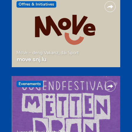
Offres & Initiatives
MoVe – deng Vakanz, däi Sport
move.snj.lu
Evenements