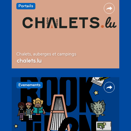
Portails
Chalets, auberges et campings
chalets.lu
Evenements