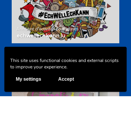
Annuaire d’activités pour jeunes
echwellechkann.lu
Offres & Initiatives
This site uses functional cookies and external scripts
to improve your experience.
My settings
Accept
Camps et colonies
colonies.lu