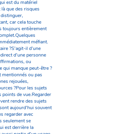
qui est du matériel
 là que des risques
 distinguer,
ant, car cela touche
s toujours entièrement
ncomplet.Quelques
 immédiatement méfiant.
ire ?S’agit-il d’une
 direct d’une personne
ffirmations, ou
-ce qui manque peut-être ?
nt mentionnés ou pas
ènes rejouées,
ources ?Pour les sujets
es points de vue.Regarder
vent rendre des sujets
 sont aujourd’hui souvent
es regarder avec
as seulement se
 est derrière la