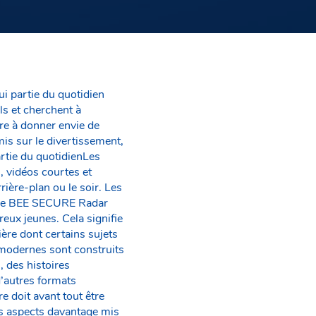
i partie du quotidien
s et cherchent à
re à donner envie de
mis sur le divertissement,
artie du quotidienLes
, vidéos courtes et
ière-plan ou le soir. Les
t.Le BEE SECURE Radar
eux jeunes. Cela signifie
ère dont certains sujets
modernes sont construits
, des histoires
d’autres formats
e doit avant tout être
ns aspects davantage mis