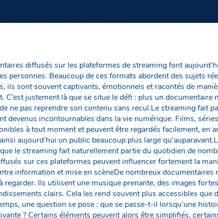
aires diffusés sur les plateformes de streaming font aujourd’hu
s personnes. Beaucoup de ces formats abordent des sujets réel
 ils sont souvent captivants, émotionnels et racontés de maniè
t. C’est justement là que se situe le défi : plus un documentaire 
 de ne pas reprendre son contenu sans recul.Le streaming fait p
nt devenus incontournables dans la vie numérique. Films, séries
nibles à tout moment et peuvent être regardés facilement, en arr
ainsi aujourd’hui un public beaucoup plus large qu’auparavan
e le streaming fait naturellement partie du quotidien de nombr
iffusés sur ces plateformes peuvent influencer fortement la mani
Entre information et mise en scèneDe nombreux documentaires 
 à regarder. Ils utilisent une musique prenante, des images fortes
ndissements clairs. Cela les rend souvent plus accessibles que 
ps, une question se pose : que se passe-t-il lorsqu’une histoir
ivante ? Certains éléments peuvent alors être simplifiés, certai