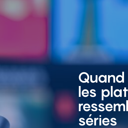
Quand 
les pla
ressem
séries