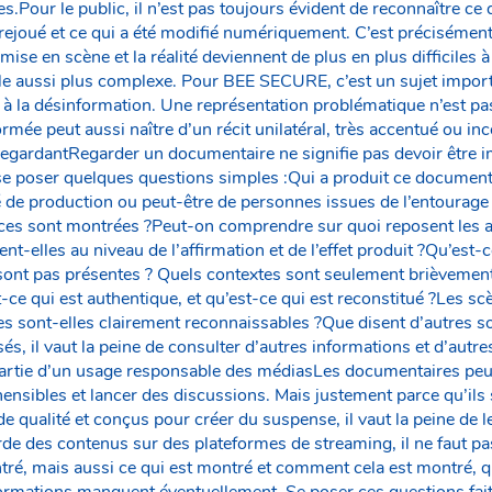
tes.Pour le public, il n’est pas toujours évident de reconnaître ce 
 rejoué et ce qui a été modifié numériquement. C’est précisément
ise en scène et la réalité deviennent de plus en plus difficiles à
elle aussi plus complexe. Pour BEE SECURE, c’est un sujet import
s à la désinformation. Une représentation problématique n’est pa
rmée peut aussi naître d’un récit unilatéral, très accentué ou i
regardantRegarder un documentaire ne signifie pas devoir être
e se poser quelques questions simples :Qui a produit ce documenta
é de production ou peut-être de personnes issues de l’entourage
ces sont montrées ?Peut-on comprendre sur quoi reposent les a
t-elles au niveau de l’affirmation et de l’effet produit ?Qu’est
 sont pas présentes ? Quels contextes sont seulement brièveme
-ce qui est authentique, et qu’est-ce qui est reconstitué ?Les sc
es sont-elles clairement reconnaissables ?Que disent d’autres s
s, il vaut la peine de consulter d’autres informations et d’autr
 partie d’un usage responsable des médiasLes documentaires peu
nsibles et lancer des discussions. Mais justement parce qu’ils
 qualité et conçus pour créer du suspense, il vaut la peine de l
rde des contenus sur des plateformes de streaming, il ne faut p
ré, mais aussi ce qui est montré et comment cela est montré, qui