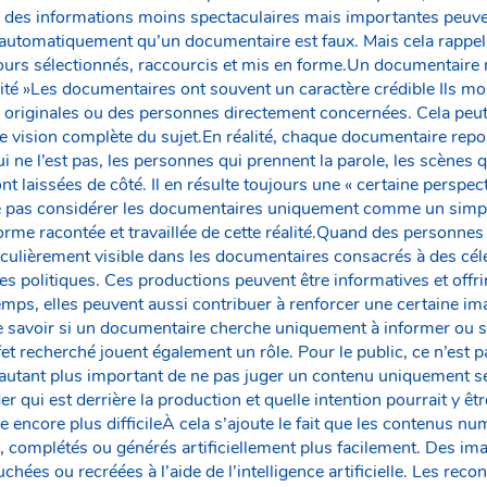
u des informations moins spectaculaires mais importantes peuv
s automatiquement qu’un documentaire est faux. Mais cela rappel
ours sélectionnés, raccourcis et mis en forme.Un documentaire
rité »Les documentaires ont souvent un caractère crédible Ils mo
s originales ou des personnes directement concernées. Cela peu
e vision complète du sujet.En réalité, chaque documentaire repo
ui ne l’est pas, les personnes qui prennent la parole, les scènes
nt laissées de côté. Il en résulte toujours une « certaine perspect
ne pas considérer les documentaires uniquement comme un simple r
me racontée et travaillée de cette réalité.Quand des personnes
iculièrement visible dans les documentaires consacrés à des célé
es politiques. Ces productions peuvent être informatives et offr
mps, elles peuvent aussi contribuer à renforcer une certaine i
e savoir si un documentaire cherche uniquement à informer ou si
effet recherché jouent également un rôle. Pour le public, ce n’est
d’autant plus important de ne pas juger un contenu uniquement selo
 qui est derrière la production et quelle intention pourrait y être
e encore plus difficileÀ cela s’ajoute le fait que les contenus n
, complétés ou générés artificiellement plus facilement. Des im
hées ou recréées à l’aide de l’intelligence artificielle. Les reco