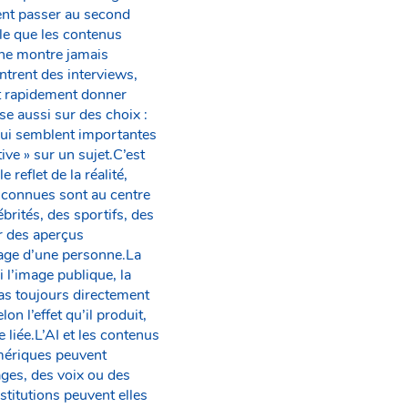
ent passer au second
le que les contenus
 ne montre jamais
ntrent des interviews,
t rapidement donner
se aussi sur des choix :
 qui semblent importantes
ive » sur un sujet.C’est
eflet de la réalité,
 connues sont au centre
brités, des sportifs, des
ir des aperçus
mage d’une personne.La
 l’image publique, la
 pas toujours directement
n l’effet qu’il produit,
 liée.L’AI et les contenus
umériques peuvent
ages, des voix ou des
nstitutions peuvent elles