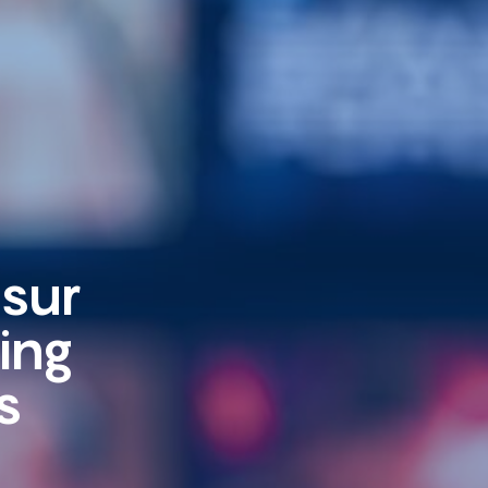
sur
ing
s