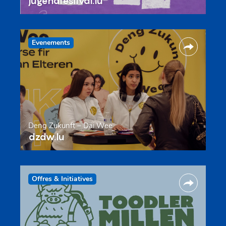
jugendfestival.lu
Evenements
Deng Zukunft – Däi Wee
dzdw.lu
Offres & Initiatives