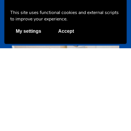
This site uses functional cookies and external scripts
to improve your experience.
Annuaire d’activités pour jeunes
echwellechkann.lu
My settings
Accept
Offres & Initiatives
Camps et colonies
colonies.lu