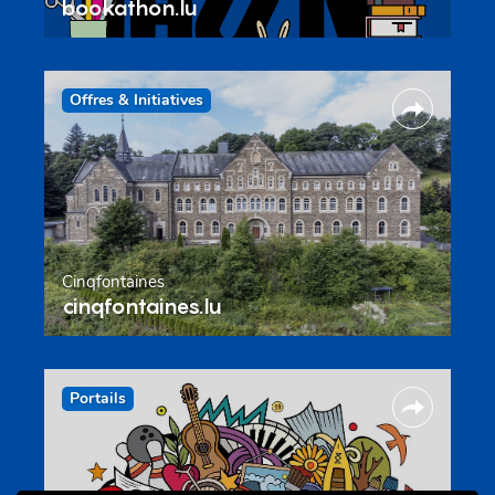
bookathon.lu
Offres & Initiatives
Cinqfontaines
cinqfontaines.lu
Portails