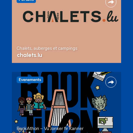
Chalets, auberges et campings
chalets.lu
Evenements
BookAthon – Vu Jonker fir Kanner