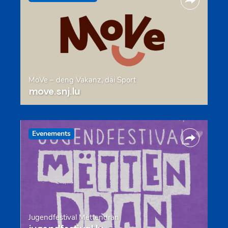
MoVe – deng Vakanz, däi Sport
move.snj.lu
Evenements
Jugendfestival Mëttendran