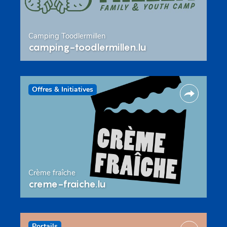
Camping Toodlermillen
camping-toodlermillen.lu
Offres & Initiatives
Crème fraîche
creme-fraiche.lu
Portails