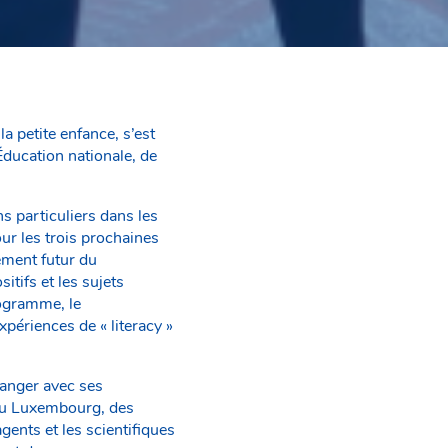
a petite enfance, s’est
ducation nationale, de
s particuliers dans les
our les trois prochaines
ement futur du
tifs et les sujets
rogramme, le
périences de « literacy »
hanger avec ses
 au Luxembourg, des
gents et les scientifiques