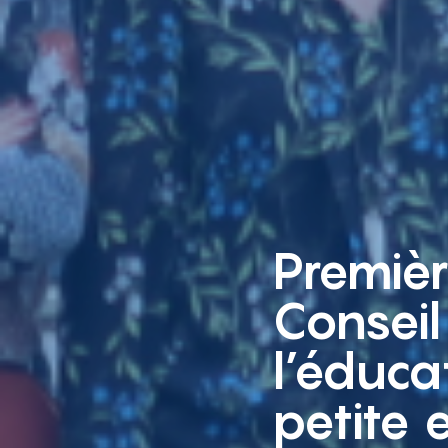
Premiè
Conseil
l’éduca
petite 