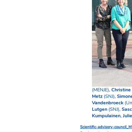
(MENJE),
Christine
Metz
(SNJ),
Simone
Vandenbroeck
(Un
Lutgen
(SNJ),
Sasc
Kumpulainen
,
Juli
Scientific-advisory-council