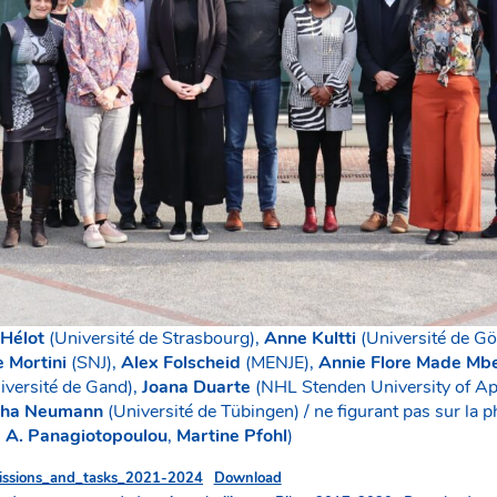
 Hélot
(Université de Strasbourg),
Anne Kultti
(Université de Gö
 Mortini
(SNJ),
Alex Folscheid
(MENJE),
Annie Flore Made Mb
iversité de Gand),
Joana Duarte
(NHL Stenden University of Ap
ha Neumann
(Université de Tübingen) / ne figurant pas sur la p
e A. Panagiotopoulou
,
Martine Pfohl
)
_Missions_and_tasks_2021-2024
Download