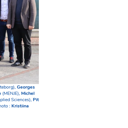
teborg),
Georges
e
(MENJE),
Michel
plied Sciences),
Pit
hoto :
Kristiina