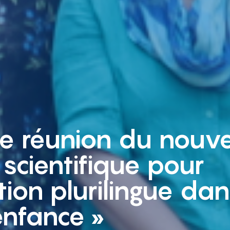
re réunion du nouv
 scientifique pour
tion plurilingue dan
enfance »