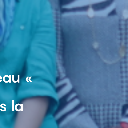
eau «
s la