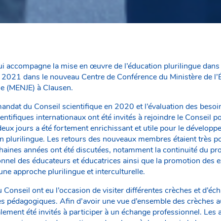
ui accompagne la mise en œuvre de l’éducation plurilingue dans l
e 2021 dans le nouveau Centre de Conférence du Ministère de l’É
sse (MENJE) à Clausen.
andat du Conseil scientifique en 2020 et l’évaluation des besoin
ntifiques internationaux ont été invités à rejoindre le Conseil p
eux jours a été fortement enrichissant et utile pour le développ
 plurilingue. Les retours des nouveaux membres étaient très posi
ochaines années ont été discutées, notamment la continuité du p
nel des éducateurs et éducatrices ainsi que la promotion des ex
ne approche plurilingue et interculturelle.
Conseil ont eu l’occasion de visiter différentes crèches et d’éc
tes pédagogiques. Afin d’avoir une vue d’ensemble des crèches
ement été invités à participer à un échange professionnel. Les a