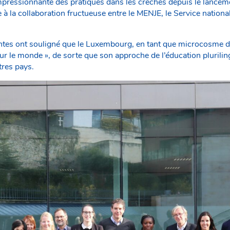
 impressionnante des pratiques dans les crèches depuis le lanc
 à la collaboration fructueuse entre le MENJE, le Service national
ntes ont souligné que le Luxembourg, en tant que microcosme de 
r le monde », de sorte que son approche de l’éducation plurilin
tres pays.