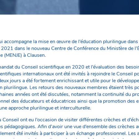
ui accompagne la mise en œuvre de l’éducation plurilingue dans l
e 2021 dans le nouveau Centre de Conférence du Ministère de l’É
sse (MENJE) à Clausen.
andat du Conseil scientifique en 2020 et l’évaluation des besoin
ntifiques internationaux ont été invités à rejoindre le Conseil p
eux jours a été fortement enrichissant et utile pour le développ
 plurilingue. Les retours des nouveaux membres étaient très posi
ochaines années ont été discutées, notamment la continuité du p
nel des éducateurs et éducatrices ainsi que la promotion des ex
ne approche plurilingue et interculturelle.
Conseil ont eu l’occasion de visiter différentes crèches et d’éc
tes pédagogiques. Afin d’avoir une vue d’ensemble des crèches
ement été invités à participer à un échange professionnel. Les a