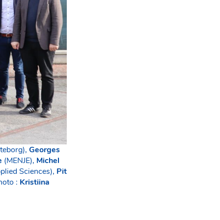
teborg),
Georges
e
(MENJE),
Michel
plied Sciences),
Pit
hoto :
Kristiina