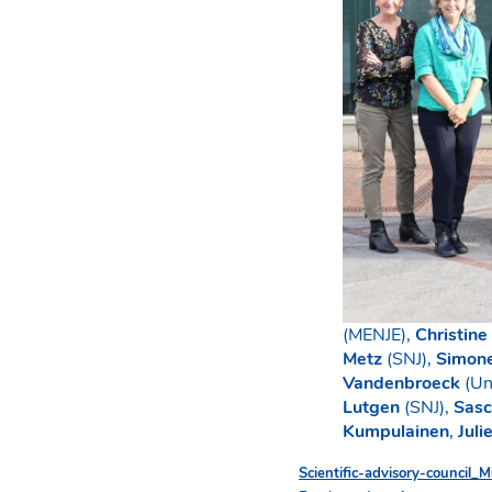
(MENJE),
Christine
Metz
(SNJ),
Simone
Vandenbroeck
(Un
Lutgen
(SNJ),
Sasc
Kumpulainen
,
Juli
Scientific-advisory-council