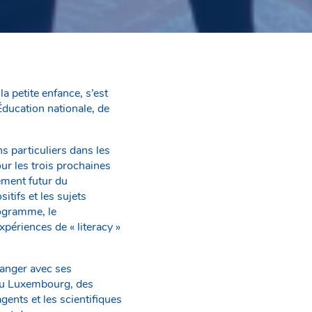
a petite enfance, s’est
ducation nationale, de
s particuliers dans les
our les trois prochaines
ement futur du
tifs et les sujets
rogramme, le
périences de « literacy »
hanger avec ses
 au Luxembourg, des
gents et les scientifiques