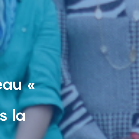
eau «
s la