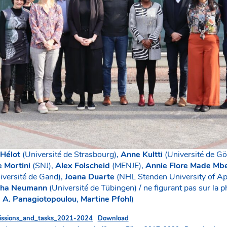
 Hélot
(Université de Strasbourg),
Anne Kultti
(Université de Gö
 Mortini
(SNJ),
Alex Folscheid
(MENJE),
Annie Flore Made Mb
iversité de Gand),
Joana Duarte
(NHL Stenden University of Ap
ha Neumann
(Université de Tübingen) / ne figurant pas sur la p
e A. Panagiotopoulou
,
Martine Pfohl
)
_Missions_and_tasks_2021-2024
Download