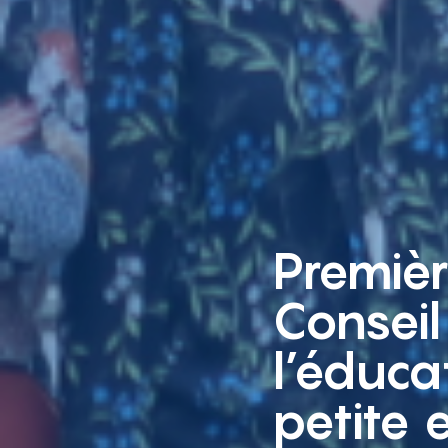
Premiè
Conseil
l’éduca
petite 