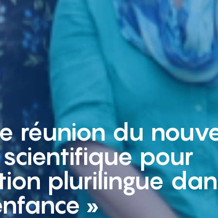
re réunion du nouv
 scientifique pour
tion plurilingue dan
enfance »