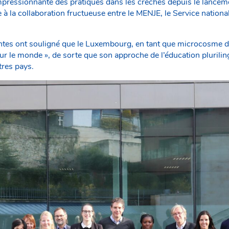
 impressionnante des pratiques dans les crèches depuis le lanc
 à la collaboration fructueuse entre le MENJE, le Service national
ntes ont souligné que le Luxembourg, en tant que microcosme de 
r le monde », de sorte que son approche de l’éducation plurilin
tres pays.