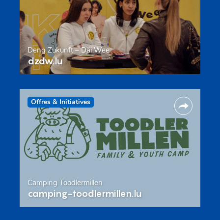
Deng Zukunft – Däi Wee
dzdw.lu
Offres & Initiatives
Camping Toodlermillen
camping-toodlermillen.lu