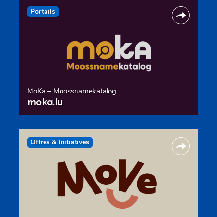
Portails
MoKa – Moossnamekatalog
moka.lu
Offres & Initiatives