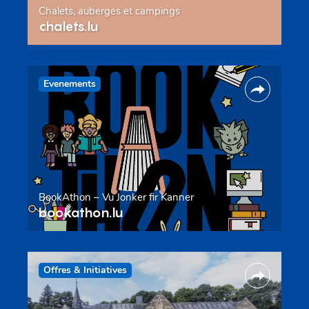
Chalets, auberges et campings
chalets.lu
Evenements
BookAthon – Vu Jonker fir Kanner
bookathon.lu
Offres & Initiatives