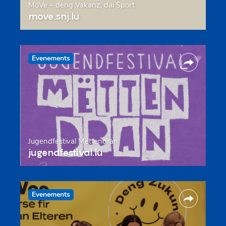
MoVe – deng Vakanz, däi Sport
move.snj.lu
Evenements
Jugendfestival Mëttendran
jugendfestival.lu
Evenements