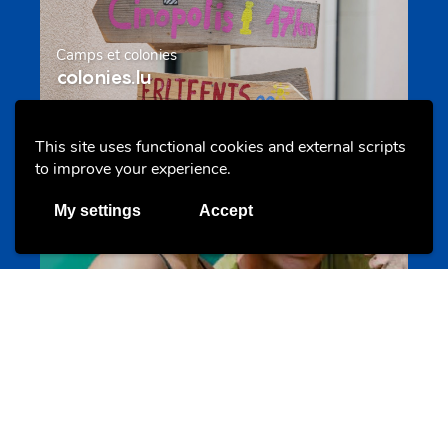
Camps et colonies
colonies.lu
This site uses functional cookies and external scripts
Evenements
to improve your experience.
My settings
Accept
Les meilleurs projets jeunesse
jugendprais.lu
Offres & Initiatives