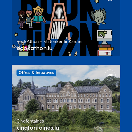
BookAthon – Vu Jonker fir Kanner
bookathon.lu
Offres & Initiatives
Cinqfontaines
cinqfontaines.lu