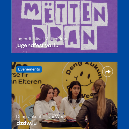
Jugendfestival Mëttendran
jugendfestival.lu
Evenements
Deng Zukunft – Däi Wee
dzdw.lu