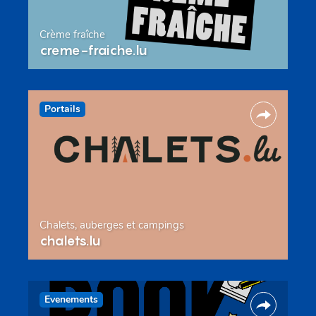
Crème fraîche
creme-fraiche.lu
Portails
Chalets, auberges et campings
chalets.lu
Evenements