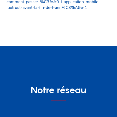
comment-passer-%C3%A0-l-application-mobile-
luxtrust-avant-la-fin-de-l-ann%C3%A9e-1
Notre réseau