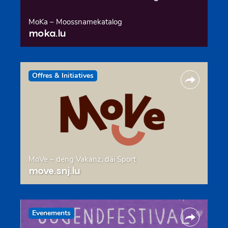
MoKa – Moossnamekatalog
moka.lu
Offres & Initiatives
MoVe – deng Vakanz, däi Sport
move.snj.lu
Evenements