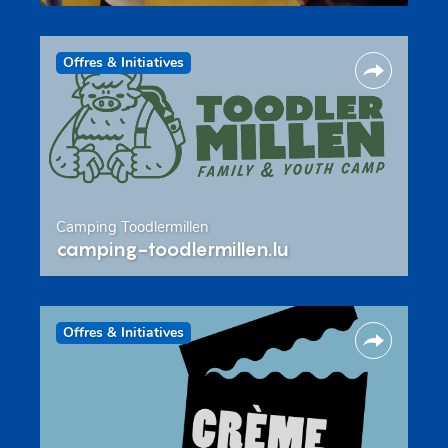
Offres & Initiatives
Camping Toodlermillen
camping-toodlermillen.lu
Offres & Initiatives