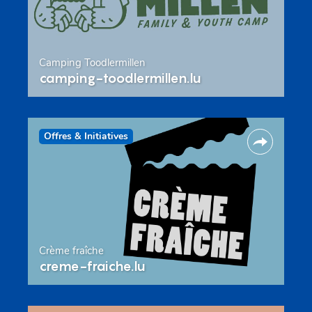
Camping Toodlermillen
camping-toodlermillen.lu
Offres & Initiatives
Crème fraîche
creme-fraiche.lu