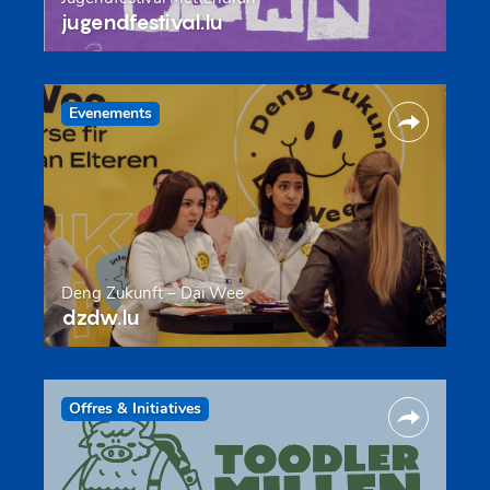
jugendfestival.lu
Evenements
Deng Zukunft – Däi Wee
dzdw.lu
Offres & Initiatives