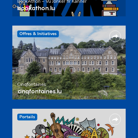
BookAthon – Vu Jonker fir Kanner
bookathon.lu
Offres & Initiatives
Cinqfontaines
cinqfontaines.lu
Portails