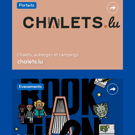
Portails
Chalets, auberges et campings
chalets.lu
Evenements