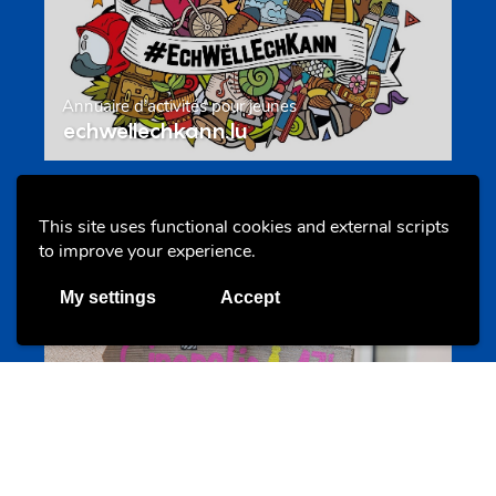
Annuaire d’activités pour jeunes
echwellechkann.lu
Offres & Initiatives
This site uses functional cookies and external scripts
to improve your experience.
My settings
Accept
Camps et colonies
colonies.lu