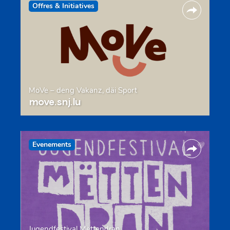
Offres & Initiatives
MoVe – deng Vakanz, däi Sport
move.snj.lu
Evenements
Jugendfestival Mëttendran