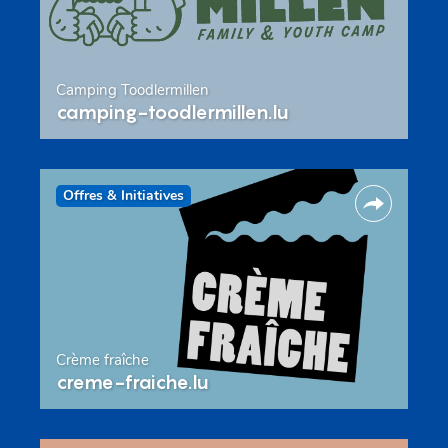
Camping Toodlermillen
camping-toodlermillen.lu
Offres & Initiatives
Crème fraîche
creme-fraiche.lu