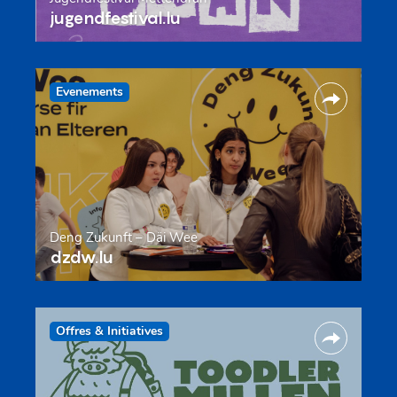
jugendfestival.lu
Evenements
Deng Zukunft – Däi Wee
dzdw.lu
Offres & Initiatives