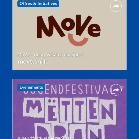
Offres & Initiatives
MoVe – deng Vakanz, däi Sport
move.snj.lu
Evenements
Jugendfestival Mëttendran