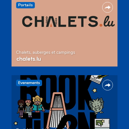
Portails
Chalets, auberges et campings
chalets.lu
Evenements