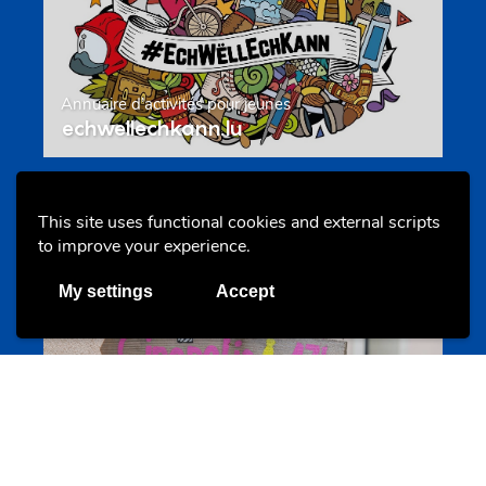
Annuaire d’activités pour jeunes
echwellechkann.lu
Offres & Initiatives
This site uses functional cookies and external scripts
to improve your experience.
My settings
Accept
Camps et colonies
colonies.lu