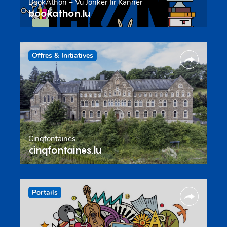
BookAthon – Vu Jonker fir Kanner
bookathon.lu
Offres & Initiatives
Cinqfontaines
cinqfontaines.lu
Portails