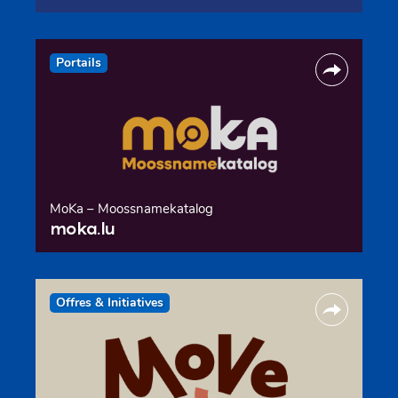
Portails
MoKa – Moossnamekatalog
moka.lu
Offres & Initiatives