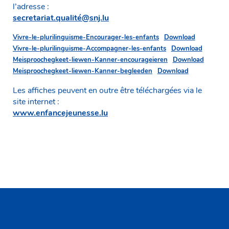
l’adresse :
secretariat.qualité@snj.lu
Vivre-le-plurilinguisme-Encourager-les-enfants
Download
Vivre-le-plurilinguisme-Accompagner-les-enfants
Download
Meisproochegkeet-liewen-Kanner-encourageieren
Download
Meisproochegkeet-liewen-Kanner-begleeden
Download
Les affiches peuvent en outre être téléchargées via le
site internet :
www.enfancejeunesse.lu