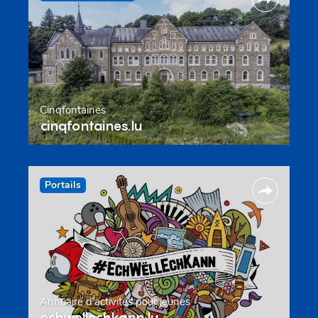
Cinqfontaines
cinqfontaines.lu
Portails
Annuaire d’activités pour jeunes
echwellechkann.lu