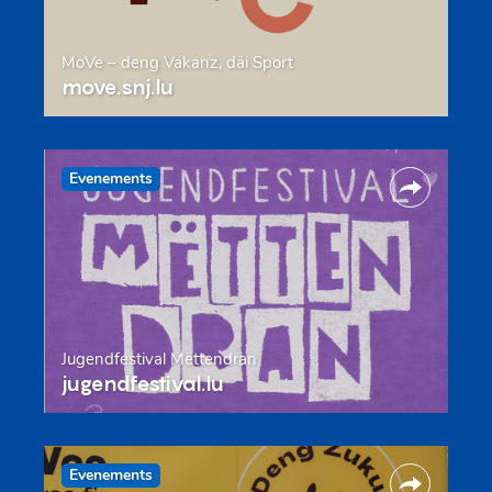
MoVe – deng Vakanz, däi Sport
move.snj.lu
Evenements
Jugendfestival Mëttendran
jugendfestival.lu
Evenements