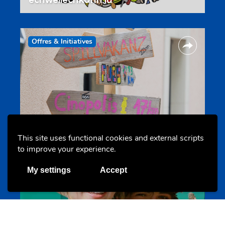
Offres & Initiatives
Camps et colonies
colonies.lu
This site uses functional cookies and external scripts
to improve your experience.
My settings
Accept
Evenements