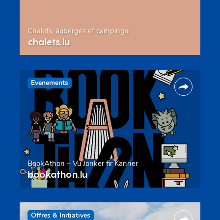
Chalets, auberges et campings
chalets.lu
Evenements
BookAthon – Vu Jonker fir Kanner
bookathon.lu
Offres & Initiatives