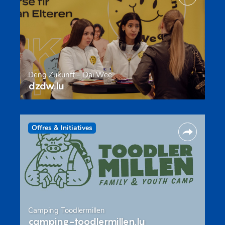
Deng Zukunft – Däi Wee
dzdw.lu
Offres & Initiatives
Camping Toodlermillen
camping-toodlermillen.lu